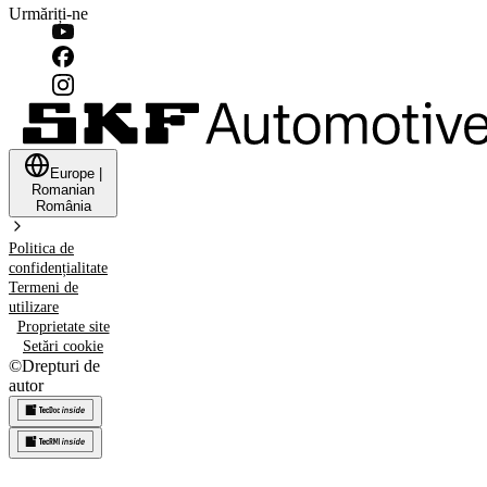
Urmăriți-ne
Europe
|
Romanian
România
Politica de
confidențialitate
Termeni de
utilizare
Proprietate site
Setări cookie
©
Drepturi de
autor