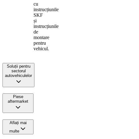
cu
instrucțiunile
SKF
și
instrucțiunile
de
montare
pentru
vehicul.
Soluții pentru
sectorul
autovehiculelor
Piese
aftermarket
Aflați mai
multe