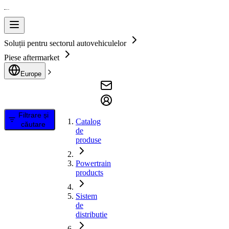
Soluții pentru sectorul autovehiculelor
Piese aftermarket
Europe
Filtrare și
Catalog
căutare
de
produse
Powertrain
products
Sistem
de
distributie