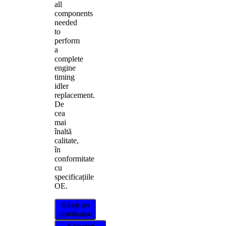
all
components
needed
to
perform
a
complete
engine
timing
idler
replacement.
De
cea
mai
înaltă
calitate,
în
conformitate
cu
specificațiile
OE.
Găsiți un
distribuitor
Selectați