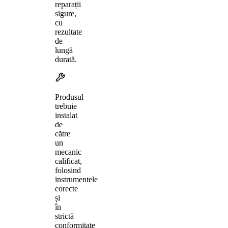
reparații
sigure,
cu
rezultate
de
lungă
durată.
Produsul
trebuie
instalat
de
către
un
mecanic
calificat,
folosind
instrumentele
corecte
și
în
strictă
conformitate