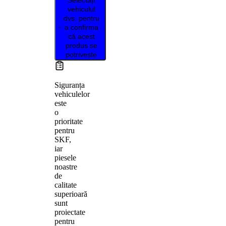
vehiculul
dvs. pentru
a confirma
că acest
produs se
potrivește
Siguranța
vehiculelor
este
o
prioritate
pentru
SKF,
iar
piesele
noastre
de
calitate
superioară
sunt
proiectate
pentru