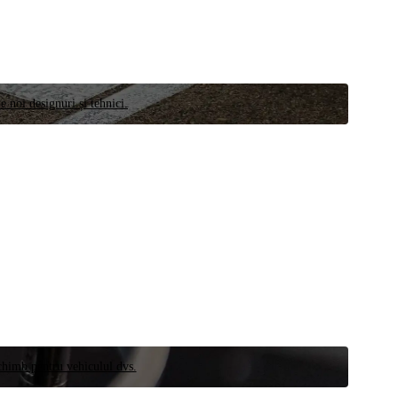
e noi designuri și tehnici.
schimb pentru vehiculul dvs.