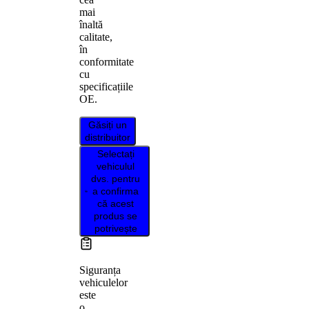
mai
înaltă
calitate,
în
conformitate
cu
specificațiile
OE.
Găsiți un
distribuitor
Selectați
vehiculul
dvs. pentru
a confirma
că acest
produs se
potrivește
Siguranța
vehiculelor
este
o