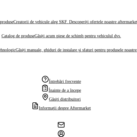
produse
Creatorii de vehicule aleg SKF. Descoperiți ofertele noastre aftermarke
Catalog de produse
Găsiți acum piese de schimb pentru vehiculul dvs.
ehnologic
Găsiți manuale, ghiduri de instalare și sfaturi pentru produsele noastre
Întrebări frecvente
Înainte de a începe
Găsiți distribuitori
Informații despre Aftermarket