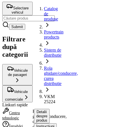
Selectare
Catalog
vehicul
de
produse
Submit
Powertrain
products
Filtrare
după
Sistem de
categorii
distributie
Rola
Vehicule
ghidare/conducere,
de pasageri
curea
distributie
Vehicule
VKM
comerciale
25224
Linkuri rapide
Rola
Detalii
Centru
ghidare/conducere,
despre
tehnologic
produs
curea
Întrebări
distributie
Instrucțiuni