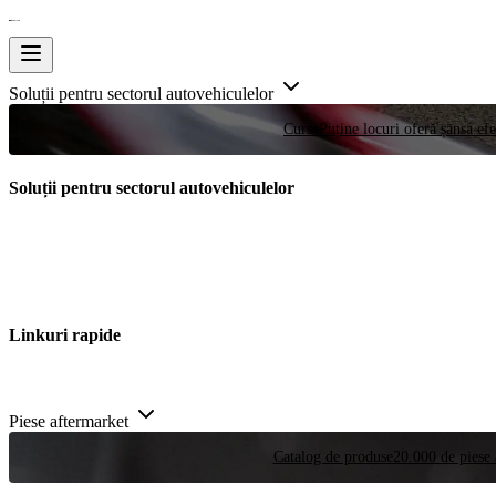
Soluții pentru sectorul autovehiculelor
Curse
Puține locuri oferă șansa efe
Soluții pentru sectorul autovehiculelor
Linkuri rapide
Piese aftermarket
Catalog de produse
20.000 de piese 