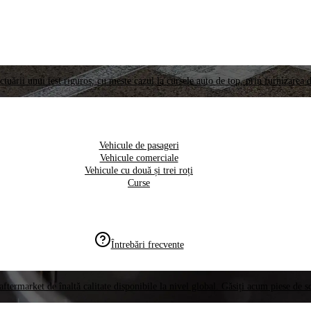
ctuării unui test riguros, cu meste cazul la cursele auto de top, prin furnizarea d
Vehicule de pasageri
Vehicule comerciale
Vehicule cu două și trei roți
Curse
Întrebări frecvente
aftermarket de înaltă calitate disponibile la nivel global. Găsiți acum piese de 