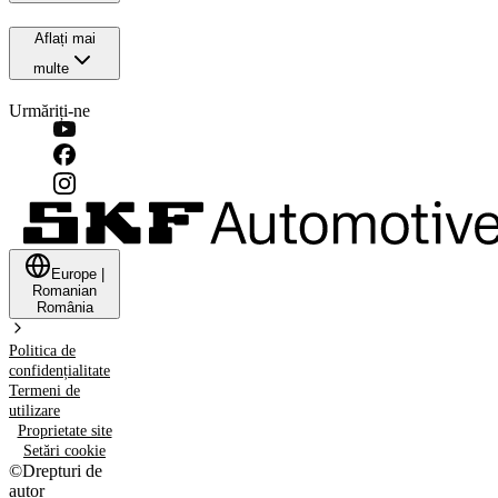
Aflați mai
multe
Urmăriți-ne
Europe
|
Romanian
România
Politica de
confidențialitate
Termeni de
utilizare
Proprietate site
Setări cookie
©
Drepturi de
autor