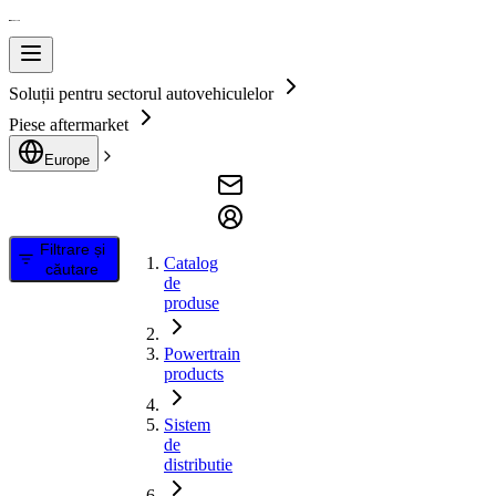
Soluții pentru sectorul autovehiculelor
Piese aftermarket
Europe
Filtrare și
Catalog
căutare
de
produse
Powertrain
products
Sistem
de
distributie