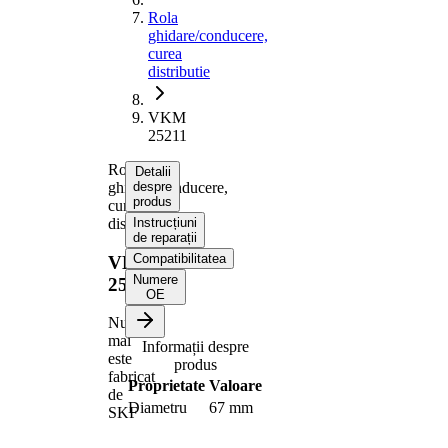
Rola
ghidare/conducere,
curea
distributie
VKM
25211
Rola
Detalii
ghidare/conducere,
despre
produs
curea
distributie
Instrucțiuni
de reparații
Compatibilitatea
VKM
Numere
25211
OE
Nu
mai
Informații despre
este
produs
fabricat
Proprietate
Valoare
de
Diametru
67 mm
SKF
Latime
29 mm