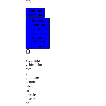
OE.
Găsiți un
distribuitor
Selectați
vehiculul
dvs. pentru
a confirma
că acest
produs se
potrivește
Siguranța
vehiculelor
este
o
prioritate
pentru
SKF,
iar
piesele
noastre
de