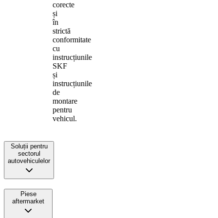
corecte
și
în
strictă
conformitate
cu
instrucțiunile
SKF
și
instrucțiunile
de
montare
pentru
vehicul.
Soluții pentru
sectorul
autovehiculelor
Piese
aftermarket