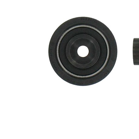
Diametru
58,5
flanșă
mm