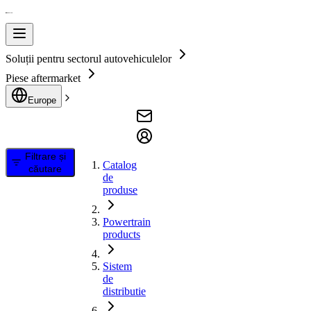
Soluții pentru sectorul autovehiculelor
Piese aftermarket
Europe
Filtrare și
Catalog
căutare
de
produse
Powertrain
products
Sistem
de
distributie