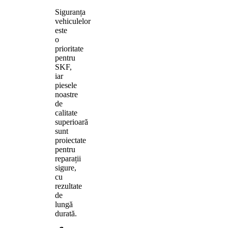
Siguranța
vehiculelor
este
o
prioritate
pentru
SKF,
iar
piesele
noastre
de
calitate
superioară
sunt
proiectate
pentru
reparații
sigure,
cu
rezultate
de
lungă
durată.