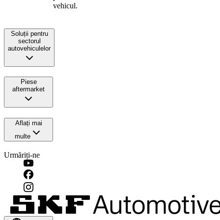
vehicul.
Soluții pentru
sectorul
autovehiculelor
Piese
aftermarket
Aflați mai
multe
Urmăriți-ne