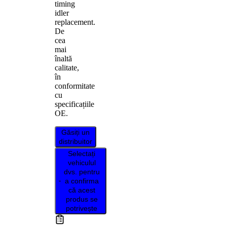
timing
idler
replacement.
De
cea
mai
înaltă
calitate,
în
conformitate
cu
specificațiile
OE.
Găsiți un
distribuitor
Selectați
vehiculul
dvs. pentru
a confirma
că acest
produs se
potrivește