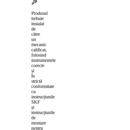
Produsul
trebuie
instalat
de
către
un
mecanic
calificat,
folosind
instrumentele
corecte
și
în
strictă
conformitate
cu
instrucțiunile
SKF
și
instrucțiunile
de
montare
pentru