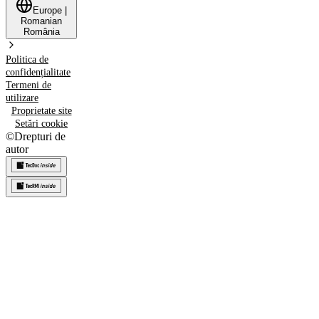
Europe
|
Romanian
România
Politica de
confidențialitate
Termeni de
utilizare
Proprietate site
Setări cookie
©
Drepturi de
autor