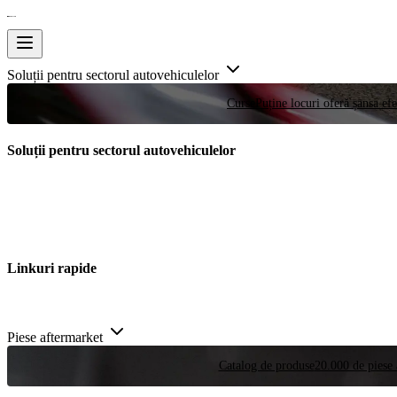
Soluții pentru sectorul autovehiculelor
Curse
Puține locuri oferă șansa efe
Soluții pentru sectorul autovehiculelor
Linkuri rapide
Piese aftermarket
Catalog de produse
20.000 de piese 