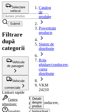
Selectare
Catalog
vehicul
de
produse
Submit
Powertrain
products
Filtrare
după
Sistem de
categorii
distributie
Rola
Vehicule
ghidare/conducere,
de pasageri
curea
distributie
Vehicule
VKM
comerciale
24210
Linkuri rapide
Rola
Detalii
Centru
ghidare/conducere,
despre
tehnologic
produs
curea
Întrebări
distributie
Instrucțiuni