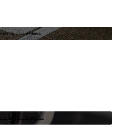
e noi designuri și tehnici.
schimb pentru vehiculul dvs.