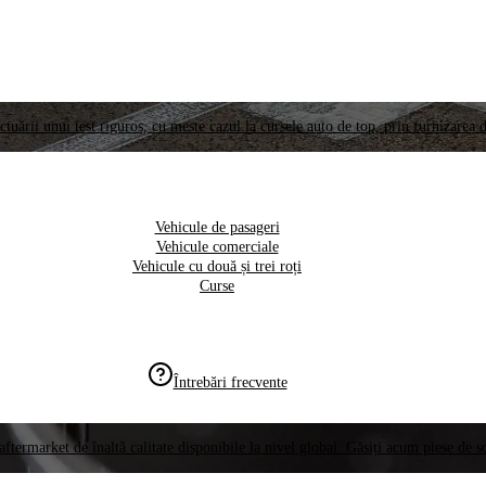
ctuării unui test riguros, cu meste cazul la cursele auto de top, prin furnizarea d
Vehicule de pasageri
Vehicule comerciale
Vehicule cu două și trei roți
Curse
Întrebări frecvente
aftermarket de înaltă calitate disponibile la nivel global. Găsiți acum piese de 