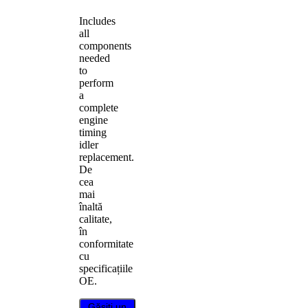
Includes
all
components
needed
to
perform
a
complete
engine
timing
idler
replacement.
De
cea
mai
înaltă
calitate,
în
conformitate
cu
specificațiile
OE.
Găsiți un