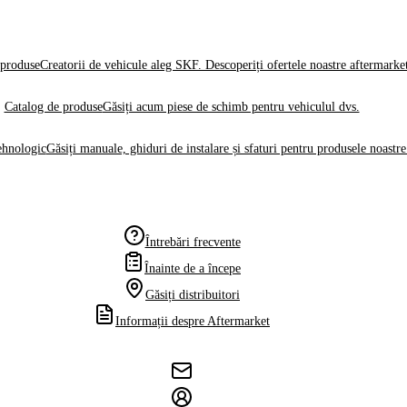
produse
Creatorii de vehicule aleg SKF. Descoperiți ofertele noastre aftermarke
Catalog de produse
Găsiți acum piese de schimb pentru vehiculul dvs.
ehnologic
Găsiți manuale, ghiduri de instalare și sfaturi pentru produsele noastre
Întrebări frecvente
Înainte de a începe
Găsiți distribuitori
Informații despre Aftermarket