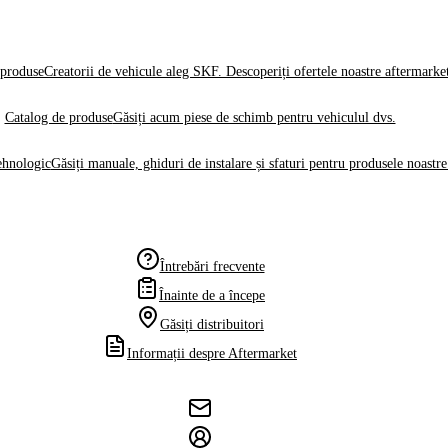
produse
Creatorii de vehicule aleg SKF. Descoperiți ofertele noastre aftermarke
Catalog de produse
Găsiți acum piese de schimb pentru vehiculul dvs.
ehnologic
Găsiți manuale, ghiduri de instalare și sfaturi pentru produsele noastre
Întrebări frecvente
Înainte de a începe
Găsiți distribuitori
Informații despre Aftermarket