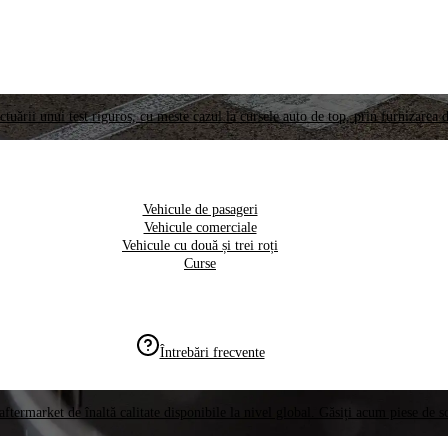
ctuării unui test riguros, cu meste cazul la cursele auto de top, prin furnizarea d
Vehicule de pasageri
Vehicule comerciale
Vehicule cu două și trei roți
Curse
Întrebări frecvente
aftermarket de înaltă calitate disponibile la nivel global. Găsiți acum piese de 