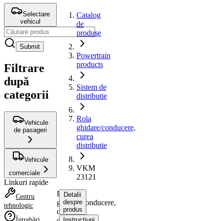
Selectare
Catalog
vehicul
de
produse
Submit
Powertrain
products
Filtrare
după
Sistem de
categorii
distributie
Rola
Vehicule
ghidare/conducere,
de pasageri
curea
distributie
Vehicule
VKM
comerciale
23121
Linkuri rapide
Rola
Detalii
Centru
ghidare/conducere,
despre
tehnologic
produs
curea
Întrebări
distributie
Instrucțiuni