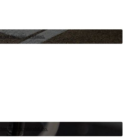
e noi designuri și tehnici.
schimb pentru vehiculul dvs.