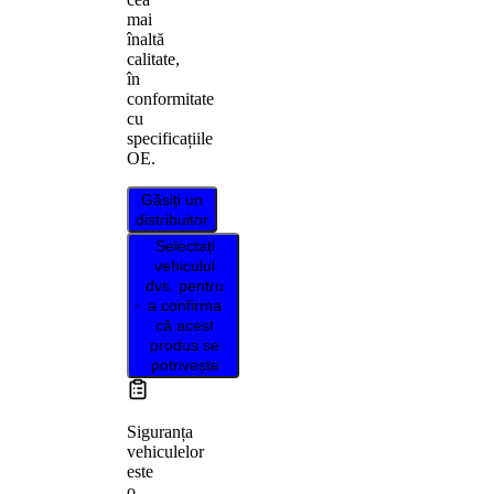
mai
înaltă
calitate,
în
conformitate
cu
specificațiile
OE.
Găsiți un
distribuitor
Selectați
vehiculul
dvs. pentru
a confirma
că acest
produs se
potrivește
Siguranța
vehiculelor
este
o