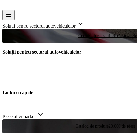
Soluții pentru sectorul autovehiculelor
Curse
Puține locuri oferă șansa efe
Soluții pentru sectorul autovehiculelor
Linkuri rapide
Piese aftermarket
Catalog de produse
20.000 de piese 