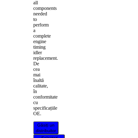
all
components
needed
to
perform
a
complete
engine
timing
idler
replacement.
De
cea
mai
înaltă
calitate,
în
conformitate
cu
specificațiile
OE.
Găsiți un
distribuitor
Selectați