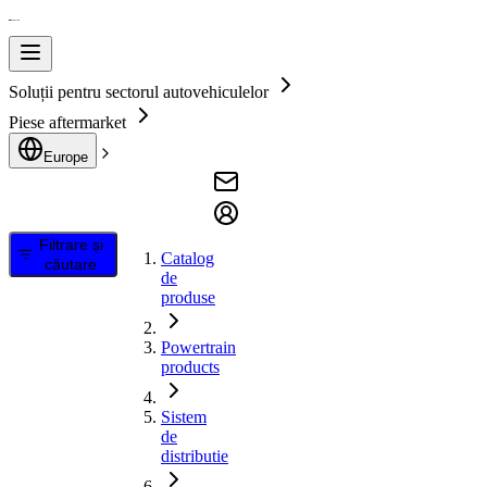
Soluții pentru sectorul autovehiculelor
Piese aftermarket
Europe
Filtrare și
Catalog
căutare
de
produse
Powertrain
products
Sistem
de
distributie