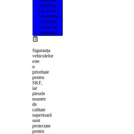
vehiculul
dvs. pentru
a confirma
că acest
produs se
potrivește
Siguranța
vehiculelor
este
o
prioritate
pentru
SKF,
iar
piesele
noastre
de
calitate
superioară
sunt
proiectate
pentru