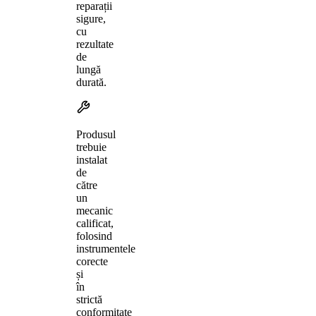
reparații
sigure,
cu
rezultate
de
lungă
durată.
Produsul
trebuie
instalat
de
către
un
mecanic
calificat,
folosind
instrumentele
corecte
și
în
strictă
conformitate