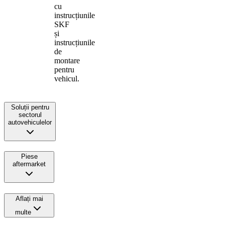
cu
instrucțiunile
SKF
și
instrucțiunile
de
montare
pentru
vehicul.
Soluții pentru
sectorul
autovehiculelor
Piese
aftermarket
Aflați mai
multe