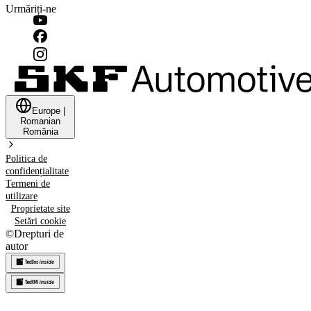
Urmăriți-ne
Europe
|
Romanian
România
Politica de
confidențialitate
Termeni de
utilizare
Proprietate site
Setări cookie
©
Drepturi de
autor