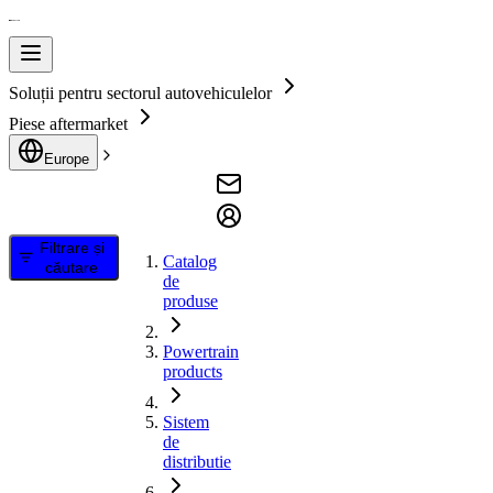
Soluții pentru sectorul autovehiculelor
Piese aftermarket
Europe
Filtrare și
Catalog
căutare
de
produse
Powertrain
products
Sistem
de
distributie