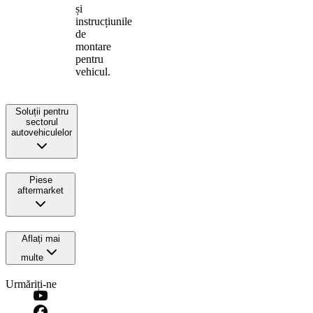
și
instrucțiunile
de
montare
pentru
vehicul.
Soluții pentru
sectorul
autovehiculelor
Piese
aftermarket
Aflați mai
multe
Urmăriți-ne