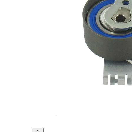
Actionare
rola
automatic
intinzatoare