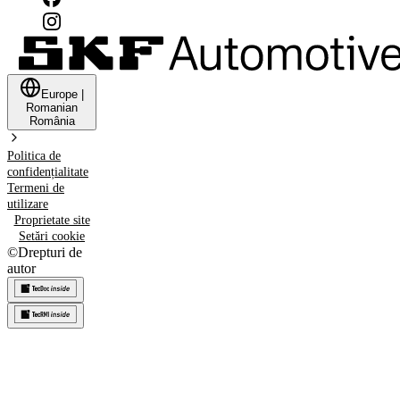
Europe
|
Romanian
România
Politica de
confidențialitate
Termeni de
utilizare
Proprietate site
Setări cookie
©
Drepturi de
autor