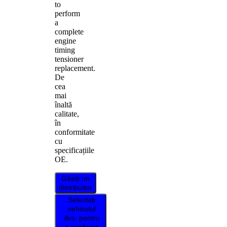
to
perform
a
complete
engine
timing
tensioner
replacement.
De
cea
mai
înaltă
calitate,
în
conformitate
cu
specificațiile
OE.
Găsiți un
distribuitor
Selectați
vehiculul
dvs. pentru
a confirma