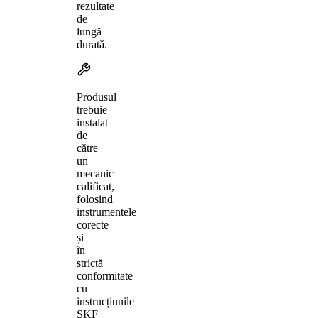
rezultate
de
lungă
durată.
Produsul
trebuie
instalat
de
către
un
mecanic
calificat,
folosind
instrumentele
corecte
și
în
strictă
conformitate
cu
instrucțiunile
SKF