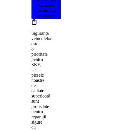
că acest
produs se
potrivește
Siguranța
vehiculelor
este
o
prioritate
pentru
SKF,
iar
piesele
noastre
de
calitate
superioară
sunt
proiectate
pentru
reparații
sigure,
cu