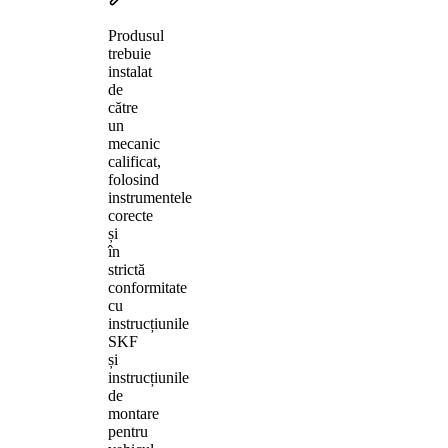
Produsul
trebuie
instalat
de
către
un
mecanic
calificat,
folosind
instrumentele
corecte
și
în
strictă
conformitate
cu
instrucțiunile
SKF
și
instrucțiunile
de
montare
pentru