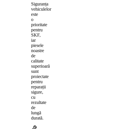
Siguranța
vehiculelor
este
o
prioritate
pentru
SKF,
iar
piesele
noastre
de
calitate
superioară
sunt
proiectate
pentru
reparații
sigure,
cu
rezultate
de
lungă
durată.