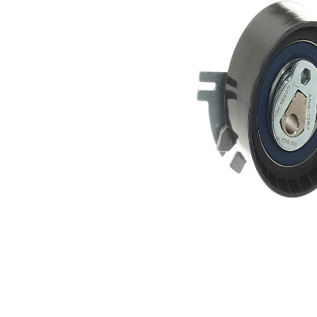
Actionare
rola
automatic
intinzatoare