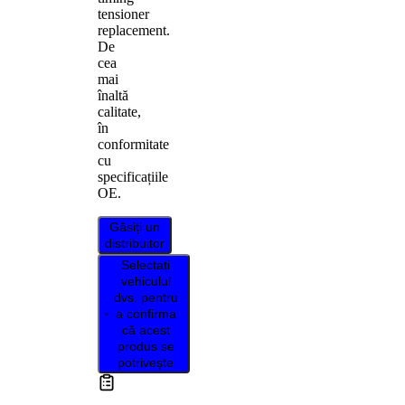
tensioner
replacement.
De
cea
mai
înaltă
calitate,
în
conformitate
cu
specificațiile
OE.
Găsiți un
distribuitor
Selectați
vehiculul
dvs. pentru
a confirma
că acest
produs se
potrivește