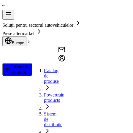
Soluții pentru sectorul autovehiculelor
Piese aftermarket
Europe
Filtrare și
Catalog
căutare
de
produse
Powertrain
products
Sistem
de
distributie