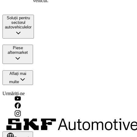
vehicul.
Soluții pentru
sectorul
autovehiculelor
Piese
aftermarket
Aflați mai
multe
Urmăriți-ne