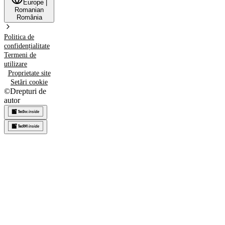
Europe
|
Romanian
România
Politica de
confidențialitate
Termeni de
utilizare
Proprietate site
Setări cookie
©
Drepturi de
autor