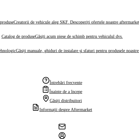
produse
Creatorii de vehicule aleg SKF. Descoperiți ofertele noastre aftermarke
Catalog de produse
Găsiți acum piese de schimb pentru vehiculul dvs.
ehnologic
Găsiți manuale, ghiduri de instalare și sfaturi pentru produsele noastre
Întrebări frecvente
Înainte de a începe
Găsiți distribuitori
Informații despre Aftermarket