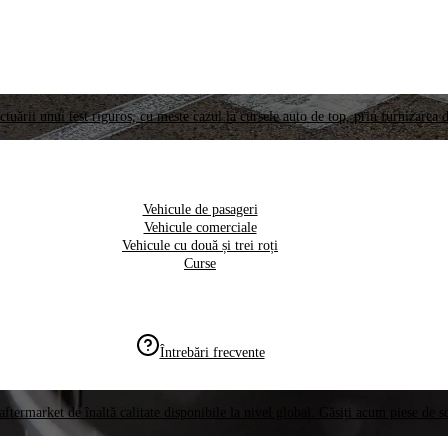
ctuării unui test riguros, cu meste cazul la cursele auto de top, prin furnizarea d
Vehicule de pasageri
Vehicule comerciale
Vehicule cu două și trei roți
Curse
Întrebări frecvente
aftermarket de înaltă calitate disponibile la nivel global. Găsiți acum piese de 