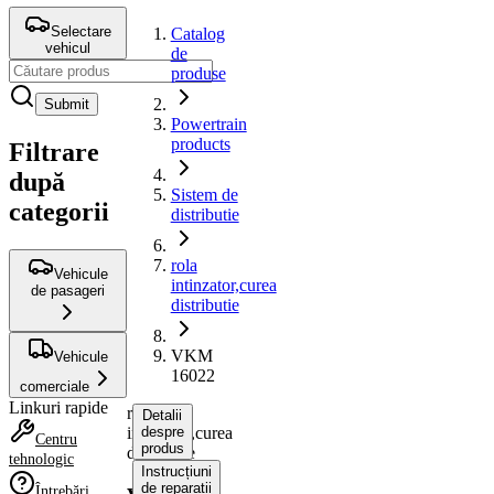
Selectare
Catalog
vehicul
de
produse
Submit
Powertrain
products
Filtrare
după
Sistem de
categorii
distributie
rola
Vehicule
intinzator,curea
de pasageri
distributie
VKM
Vehicule
16022
comerciale
Linkuri rapide
rola
Detalii
intinzator,curea
despre
Centru
produs
distributie
tehnologic
Instrucțiuni
de reparații
Întrebări