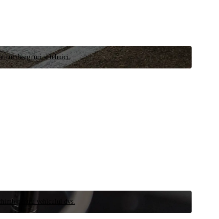
e noi designuri și tehnici.
schimb pentru vehiculul dvs.