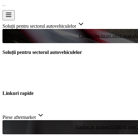
Soluții pentru sectorul autovehiculelor
Curse
Puține locuri oferă șansa efe
Soluții pentru sectorul autovehiculelor
Linkuri rapide
Piese aftermarket
Catalog de produse
20.000 de piese 