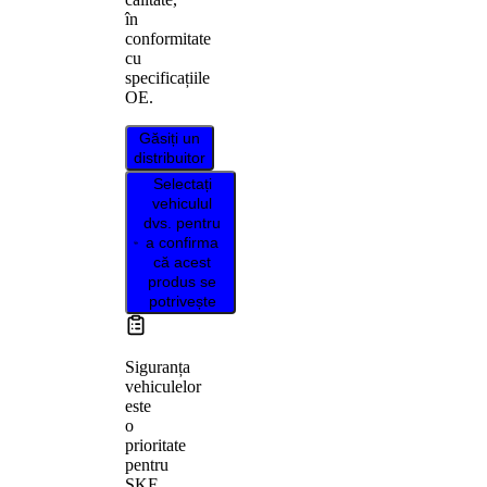
în
conformitate
cu
specificațiile
OE.
Găsiți un
distribuitor
Selectați
vehiculul
dvs. pentru
a confirma
că acest
produs se
potrivește
Siguranța
vehiculelor
este
o
prioritate
pentru
SKF,