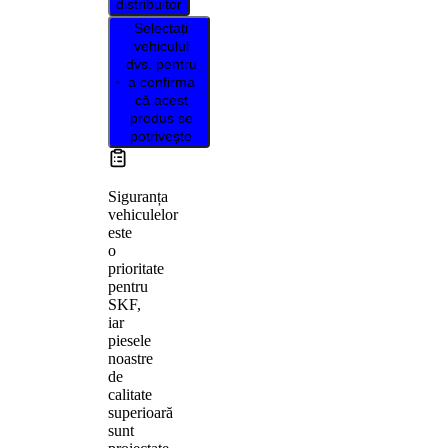
distribuitor
Selectați
vehiculul
dvs. pentru
a confirma
că acest
produs se
potrivește
Siguranța
vehiculelor
este
o
prioritate
pentru
SKF,
iar
piesele
noastre
de
calitate
superioară
sunt