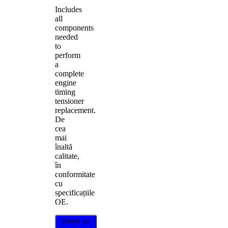
Includes
all
components
needed
to
perform
a
complete
engine
timing
tensioner
replacement.
De
cea
mai
înaltă
calitate,
în
conformitate
cu
specificațiile
OE.
Găsiți un