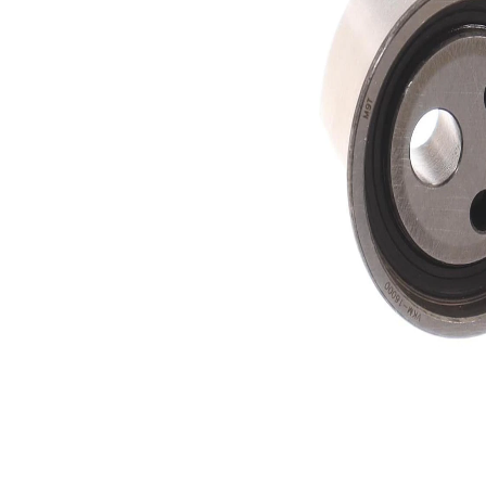
Actionare
rola
manual
intinzatoare