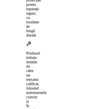
proiectate
pentru
reparații
sigure,
cu
rezultate
de
lungă
durată.
Produsul
trebuie
instalat
de
către
un
mecanic
calificat,
folosind
instrumentele
corecte
și
în