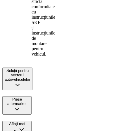
strictă
conformitate
cu
instrucțiunile
SKF
și
instrucțiunile
de
montare
pentru
vehicul.
Soluții pentru
sectorul
autovehiculelor
Piese
aftermarket
Aflați mai