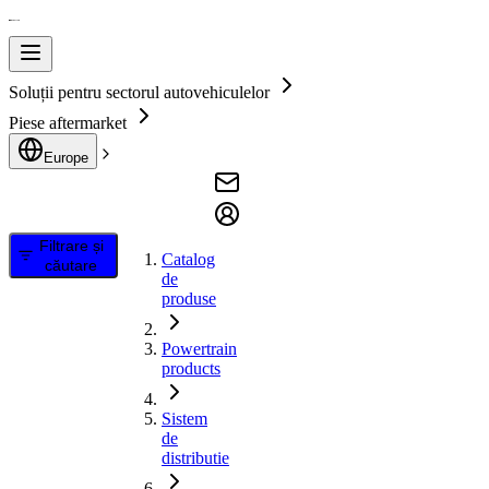
Soluții pentru sectorul autovehiculelor
Piese aftermarket
Europe
Filtrare și
Catalog
căutare
de
produse
Powertrain
products
Sistem
de
distributie