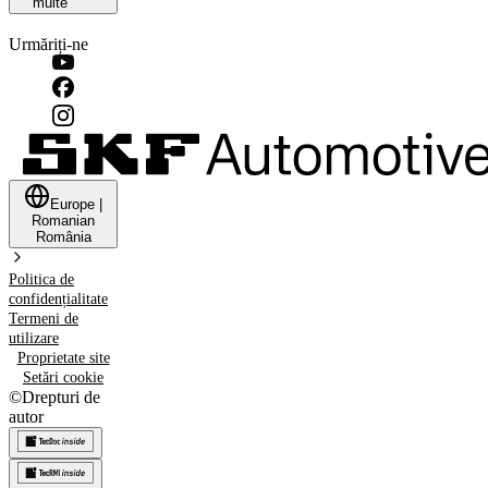
multe
Urmăriți-ne
Europe
|
Romanian
România
Politica de
confidențialitate
Termeni de
utilizare
Proprietate site
Setări cookie
©
Drepturi de
autor