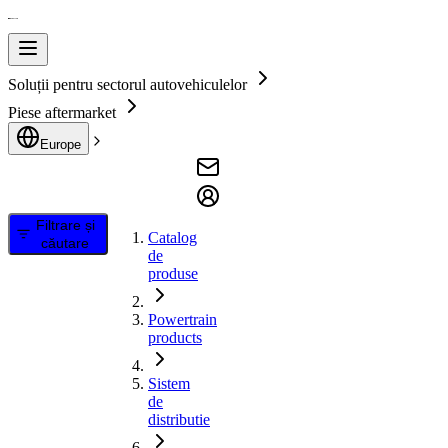
Soluții pentru sectorul autovehiculelor
Piese aftermarket
Europe
Filtrare și
Catalog
căutare
de
produse
Powertrain
products
Sistem
de
distributie