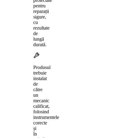
proiectate
pentru
reparații
sigure,
cu
rezultate
de
lungă
durată.
Produsul
trebuie
instalat
de
către
un
mecanic
calificat,
folosind
instrumentele
corecte
și
în