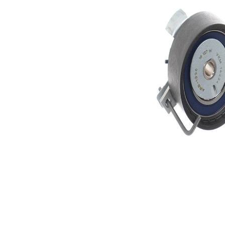
Actionare
rola
automatic
intinzatoare