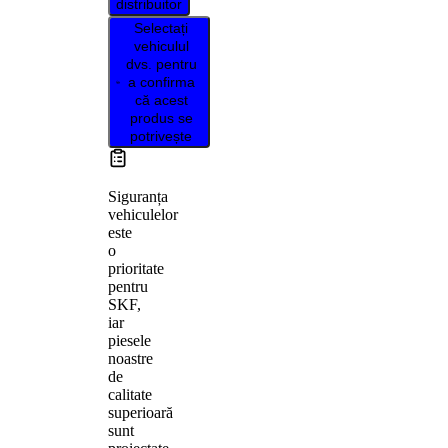
distribuitor
Selectați
vehiculul
dvs. pentru
a confirma
că acest
produs se
potrivește
Siguranța
vehiculelor
este
o
prioritate
pentru
SKF,
iar
piesele
noastre
de
calitate
superioară
sunt