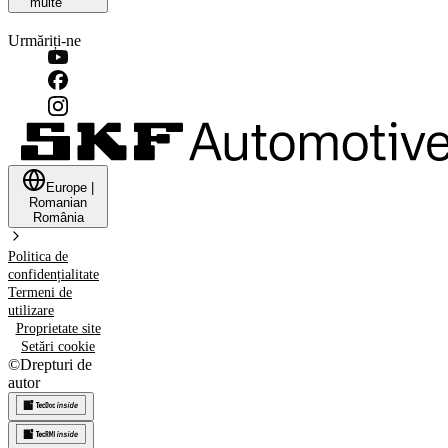
multe
Urmăriți-ne
Europe
|
Romanian
România
Politica de
confidențialitate
Termeni de
utilizare
Proprietate site
Setări cookie
©
Drepturi de
autor