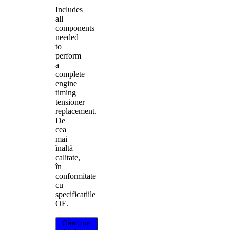
Includes
all
components
needed
to
perform
a
complete
engine
timing
tensioner
replacement.
De
cea
mai
înaltă
calitate,
în
conformitate
cu
specificațiile
OE.
Găsiți un