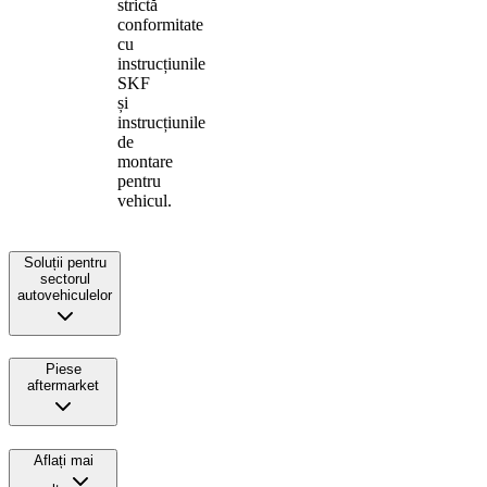
strictă
conformitate
cu
instrucțiunile
SKF
și
instrucțiunile
de
montare
pentru
vehicul.
Soluții pentru
sectorul
autovehiculelor
Piese
aftermarket
Aflați mai