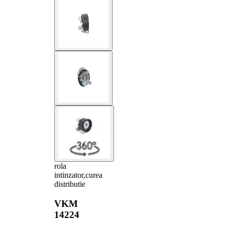
rola
intinzator,curea
distributie
VKM
14224