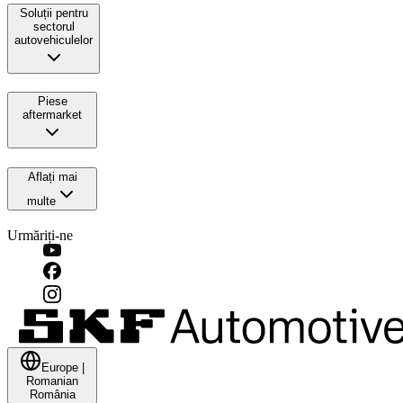
Soluții pentru
sectorul
autovehiculelor
Piese
aftermarket
Aflați mai
multe
Urmăriți-ne
Europe
|
Romanian
România