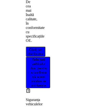
De
cea
mai
înaltă
calitate,
în
conformitate
cu
specificațiile
OE.
Găsiți un
distribuitor
Selectați
vehiculul
dvs. pentru
a confirma
că acest
produs se
potrivește
Siguranța
vehiculelor