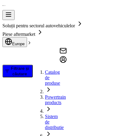
Soluții pentru sectorul autovehiculelor
Piese aftermarket
Europe
Filtrare și
Catalog
căutare
de
produse
Powertrain
products
Sistem
de
distributie