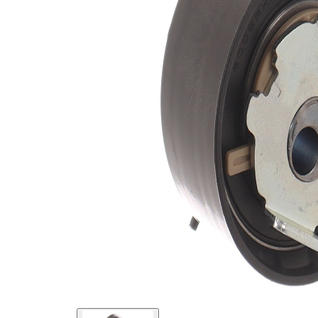
Actionare
rola
automatic
intinzatoare