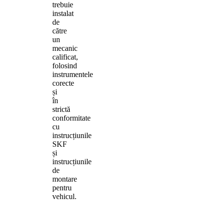
trebuie
instalat
de
către
un
mecanic
calificat,
folosind
instrumentele
corecte
și
în
strictă
conformitate
cu
instrucțiunile
SKF
și
instrucțiunile
de
montare
pentru
vehicul.