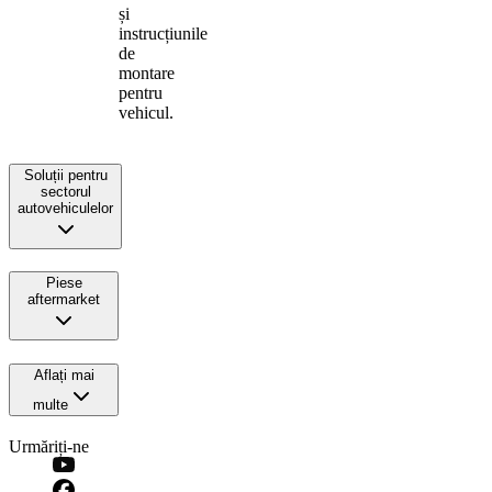
și
instrucțiunile
de
montare
pentru
vehicul.
Soluții pentru
sectorul
autovehiculelor
Piese
aftermarket
Aflați mai
multe
Urmăriți-ne