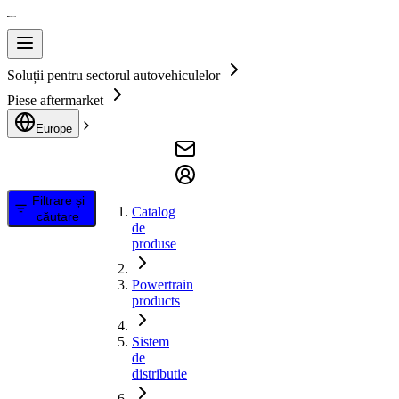
Soluții pentru sectorul autovehiculelor
Piese aftermarket
Europe
Filtrare și
Catalog
căutare
de
produse
Powertrain
products
Sistem
de
distributie