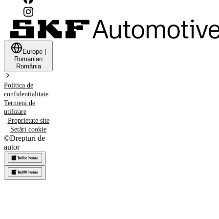
Europe
|
Romanian
România
Politica de
confidențialitate
Termeni de
utilizare
Proprietate site
Setări cookie
©
Drepturi de
autor