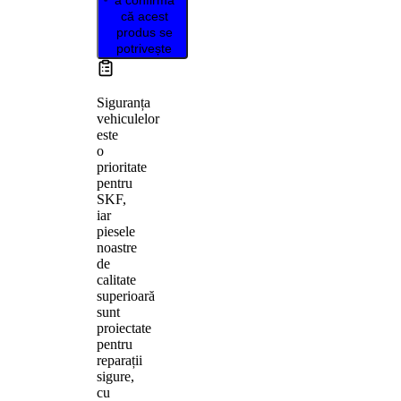
că acest
produs se
potrivește
Siguranța
vehiculelor
este
o
prioritate
pentru
SKF,
iar
piesele
noastre
de
calitate
superioară
sunt
proiectate
pentru
reparații
sigure,
cu