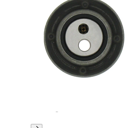
Actionare
rola
manual
intinzatoare