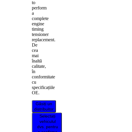
to
perform
a
complete
engine
timing
tensioner
replacement.
De
cea
mai
înaltă
calitate,
în
conformitate
cu
specificațiile
OE.
Găsiți un
distribuitor
Selectați
vehiculul
dvs. pentru
a confirma