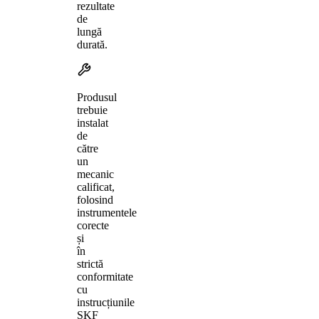
rezultate
de
lungă
durată.
Produsul
trebuie
instalat
de
către
un
mecanic
calificat,
folosind
instrumentele
corecte
și
în
strictă
conformitate
cu
instrucțiunile
SKF