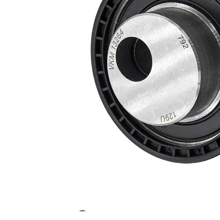
Actionare
rola
manual
intinzatoare