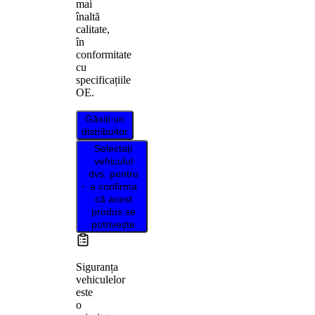
mai
înaltă
calitate,
în
conformitate
cu
specificațiile
OE.
Găsiți un
distribuitor
Selectați
vehiculul
dvs. pentru
a confirma
că acest
produs se
potrivește
Siguranța
vehiculelor
este
o