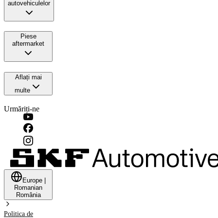
autovehiculelor
Piese
aftermarket
Aflați mai
multe
Urmăriți-ne
Europe
|
Romanian
România
Politica de