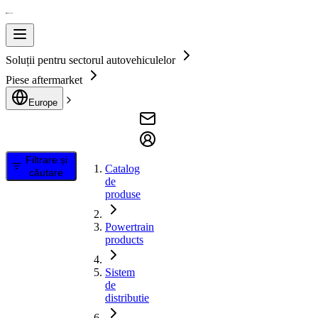
Soluții pentru sectorul autovehiculelor
Piese aftermarket
Europe
Filtrare și
Catalog
căutare
de
produse
Powertrain
products
Sistem
de
distributie