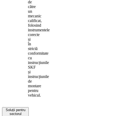
de
către
un
mecanic
calificat,
folosind
instrumentele
corecte
și
în
strictă
conformitate
cu
instrucțiunile
SKF
și
instrucțiunile
de
montare
pentru
vehicul.
Soluții pentru
sectorul