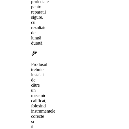
proiectate
pentru
reparații
sigure,
cu
rezultate
de
lungă
durată.
Produsul
trebuie
instalat
de
către
un
mecanic
calificat,
folosind
instrumentele
corecte
și
în