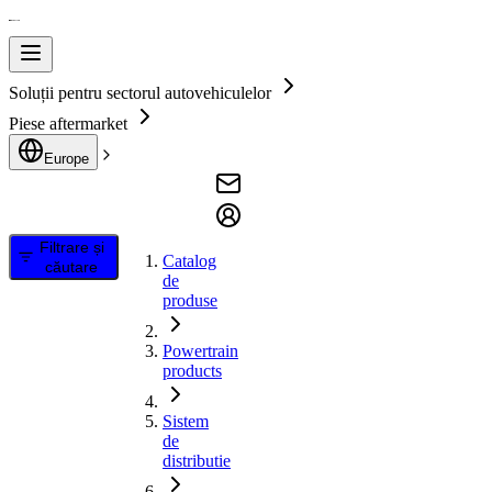
Soluții pentru sectorul autovehiculelor
Piese aftermarket
Europe
Filtrare și
Catalog
căutare
de
produse
Powertrain
products
Sistem
de
distributie