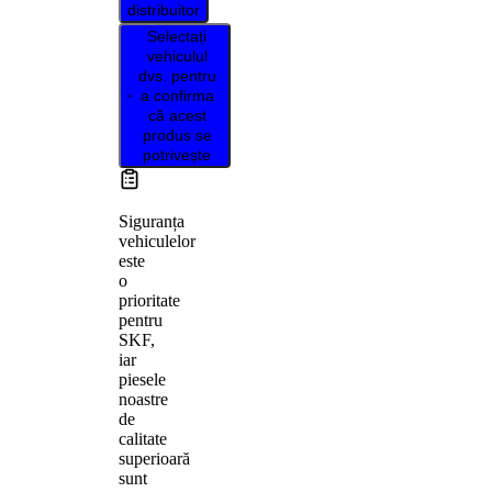
distribuitor
Selectați
vehiculul
dvs. pentru
a confirma
că acest
produs se
potrivește
Siguranța
vehiculelor
este
o
prioritate
pentru
SKF,
iar
piesele
noastre
de
calitate
superioară
sunt