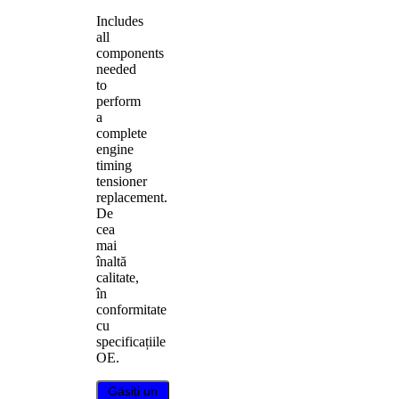
Includes
all
components
needed
to
perform
a
complete
engine
timing
tensioner
replacement.
De
cea
mai
înaltă
calitate,
în
conformitate
cu
specificațiile
OE.
Găsiți un