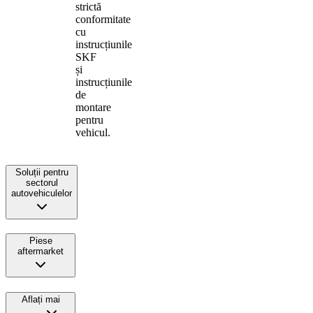
strictă
conformitate
cu
instrucțiunile
SKF
și
instrucțiunile
de
montare
pentru
vehicul.
Soluții pentru
sectorul
autovehiculelor
Piese
aftermarket
Aflați mai