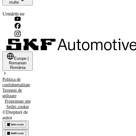
multe
Urmăriți-ne
Europe
|
Romanian
România
Politica de
confidențialitate
Termeni de
utilizare
Proprietate site
Setări cookie
©
Drepturi de
autor