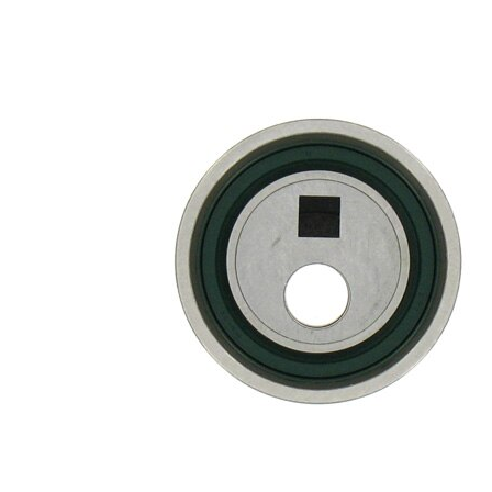
Actionare
rola
manual
intinzatoare