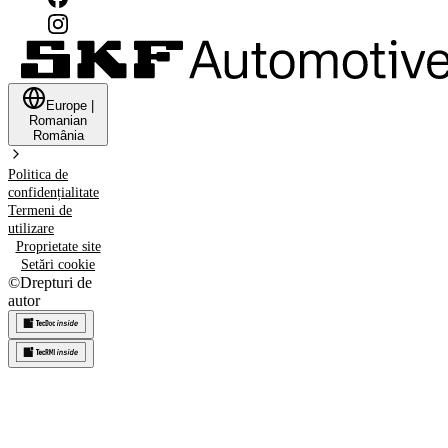
Europe
|
Romanian
România
Politica de
confidențialitate
Termeni de
utilizare
Proprietate site
Setări cookie
©
Drepturi de
autor