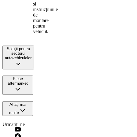
și
instrucțiunile
de
montare
pentru
vehicul.
Soluții pentru
sectorul
autovehiculelor
Piese
aftermarket
Aflați mai
multe
Urmăriți-ne