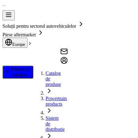
Soluții pentru sectorul autovehiculelor
Piese aftermarket
Europe
Filtrare și
Catalog
căutare
de
produse
Powertrain
products
Sistem
de
distributie