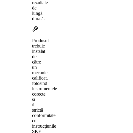
rezultate
de
lungă
durată.
Produsul
trebuie
instalat
de
către
un
mecanic
calificat,
folosind
instrumentele
corecte
și
în
strictă
conformitate
cu
instrucțiunile
SKF