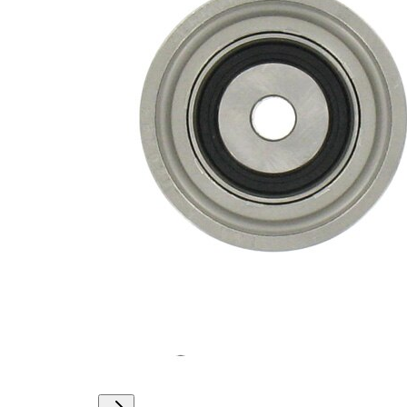
Actionare
rola
manual
intinzatoare