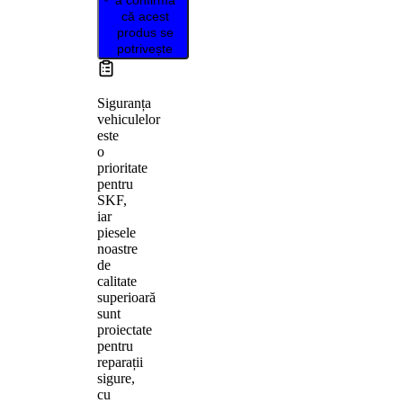
că acest
produs se
potrivește
Siguranța
vehiculelor
este
o
prioritate
pentru
SKF,
iar
piesele
noastre
de
calitate
superioară
sunt
proiectate
pentru
reparații
sigure,
cu