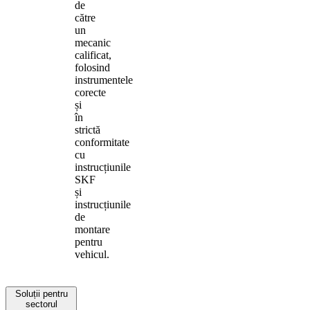
de
către
un
mecanic
calificat,
folosind
instrumentele
corecte
și
în
strictă
conformitate
cu
instrucțiunile
SKF
și
instrucțiunile
de
montare
pentru
vehicul.
Soluții pentru
sectorul