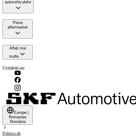
autovehiculelor
Piese
aftermarket
Aflați mai
multe
Urmăriți-ne
Europe
|
Romanian
România
Politica de