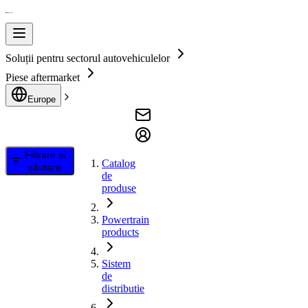
Soluții pentru sectorul autovehiculelor
Piese aftermarket
Europe
Filtrare și
Catalog
căutare
de
produse
Powertrain
products
Sistem
de
distributie