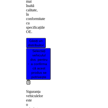
mai
înaltă
calitate,
în
conformitate
cu
specificațiile
OE.
Găsiți un
distribuitor
Selectați
vehiculul
dvs. pentru
a confirma
că acest
produs se
potrivește
Siguranța
vehiculelor
este
o