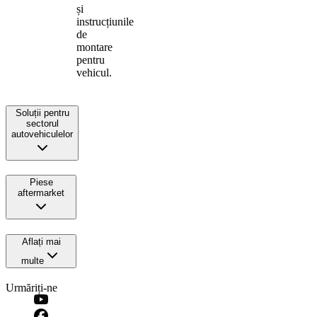
și
instrucțiunile
de
montare
pentru
vehicul.
Soluții pentru
sectorul
autovehiculelor
Piese
aftermarket
Aflați mai
multe
Urmăriți-ne