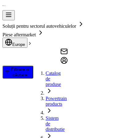
Soluții pentru sectorul autovehiculelor
Piese aftermarket
Europe
Filtrare și
Catalog
căutare
de
produse
Powertrain
products
Sistem
de
distributie