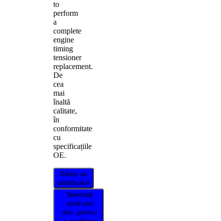
to
perform
a
complete
engine
timing
tensioner
replacement.
De
cea
mai
înaltă
calitate,
în
conformitate
cu
specificațiile
OE.
Găsiți un
distribuitor
Selectați
vehiculul
dvs. pentru
a confirma