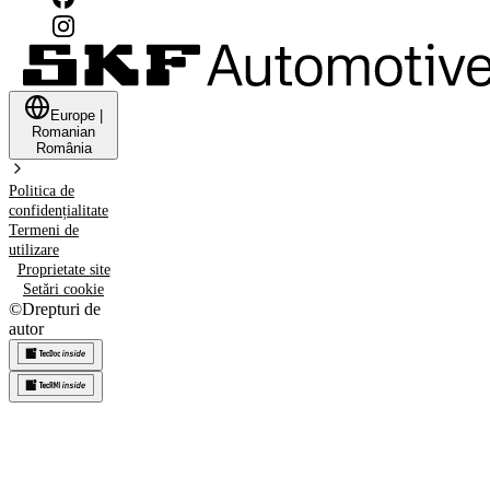
Europe
|
Romanian
România
Politica de
confidențialitate
Termeni de
utilizare
Proprietate site
Setări cookie
©
Drepturi de
autor