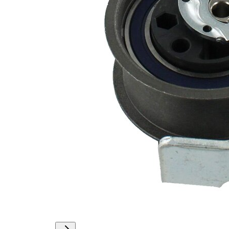
Actionare
rola
hidraulic
intinzatoare
Diametru
82 mm
flanșă