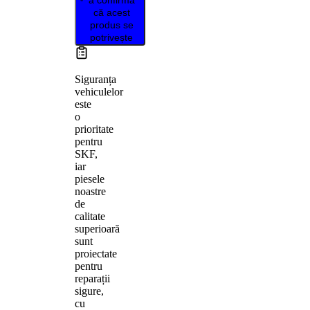
că acest
produs se
potrivește
Siguranța
vehiculelor
este
o
prioritate
pentru
SKF,
iar
piesele
noastre
de
calitate
superioară
sunt
proiectate
pentru
reparații
sigure,
cu