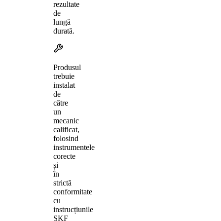
rezultate
de
lungă
durată.
Produsul
trebuie
instalat
de
către
un
mecanic
calificat,
folosind
instrumentele
corecte
și
în
strictă
conformitate
cu
instrucțiunile
SKF