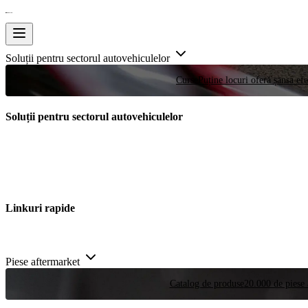
Soluții pentru sectorul autovehiculelor
Curse
Puține locuri oferă șansa efe
Soluții pentru sectorul autovehiculelor
Linkuri rapide
Piese aftermarket
Catalog de produse
20.000 de piese 