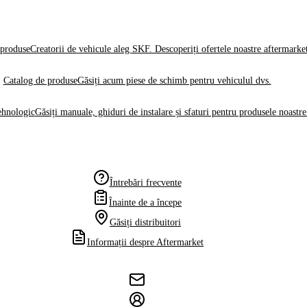
produse
Creatorii de vehicule aleg SKF. Descoperiți ofertele noastre aftermarke
Catalog de produse
Găsiți acum piese de schimb pentru vehiculul dvs.
ehnologic
Găsiți manuale, ghiduri de instalare și sfaturi pentru produsele noastre
Întrebări frecvente
Înainte de a începe
Găsiți distribuitori
Informații despre Aftermarket