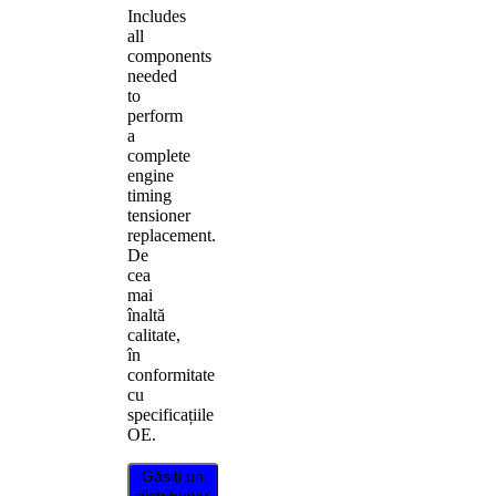
Includes
all
components
needed
to
perform
a
complete
engine
timing
tensioner
replacement.
De
cea
mai
înaltă
calitate,
în
conformitate
cu
specificațiile
OE.
Găsiți un