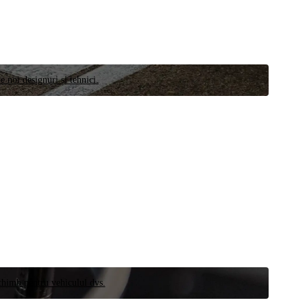
e noi designuri și tehnici.
schimb pentru vehiculul dvs.