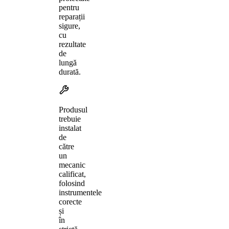
pentru
reparații
sigure,
cu
rezultate
de
lungă
durată.
Produsul
trebuie
instalat
de
către
un
mecanic
calificat,
folosind
instrumentele
corecte
și
în