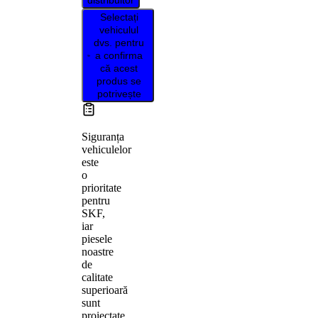
distribuitor
Selectați
vehiculul
dvs. pentru
a confirma
că acest
produs se
potrivește
Siguranța
vehiculelor
este
o
prioritate
pentru
SKF,
iar
piesele
noastre
de
calitate
superioară
sunt
proiectate