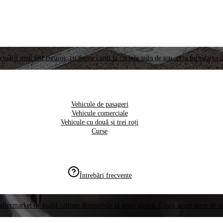
ctuării unui test riguros, cu meste cazul la cursele auto de top, prin furnizarea d
Vehicule de pasageri
Vehicule comerciale
Vehicule cu două și trei roți
Curse
Întrebări frecvente
aftermarket de înaltă calitate disponibile la nivel global. Găsiți acum piese de 