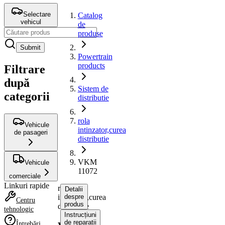
Selectare
Catalog
vehicul
de
produse
Submit
Powertrain
products
Filtrare
după
Sistem de
categorii
distributie
rola
Vehicule
intinzator,curea
de pasageri
distributie
VKM
Vehicule
11072
comerciale
Linkuri rapide
rola
Detalii
intinzator,curea
despre
Centru
produs
distributie
tehnologic
Instrucțiuni
de reparații
Întrebări