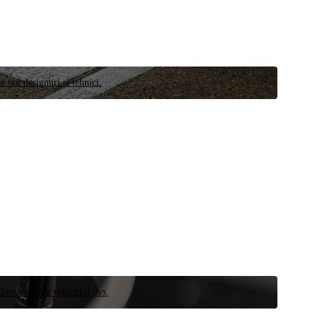
e noi designuri și tehnici.
schimb pentru vehiculul dvs.