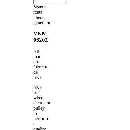
Sistem
roata
libera,
generator
VKM
06202
Nu
mai
este
fabricat
de
SKF
SKF
free
wheel
alternator
pulley
to
perform
a
quality