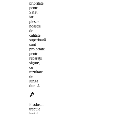
prioritate
pentru
SKF,
iar
piesele
noastre
de
calitate
superioară
sunt
proiectate
pentru
reparații
sigure,
cu
rezultate
de
lungă
durată.
Produsul
trebuie
instalat