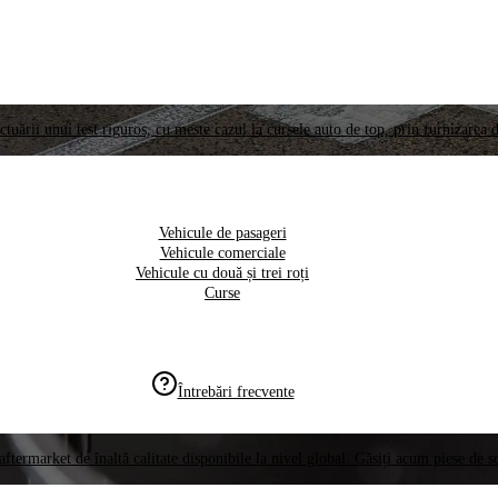
ctuării unui test riguros, cu meste cazul la cursele auto de top, prin furnizarea d
Vehicule de pasageri
Vehicule comerciale
Vehicule cu două și trei roți
Curse
Întrebări frecvente
aftermarket de înaltă calitate disponibile la nivel global. Găsiți acum piese de 