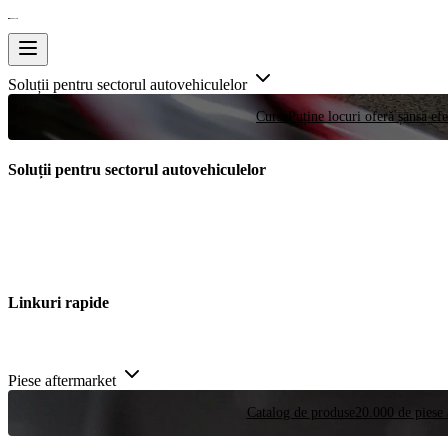
Soluții pentru sectorul autovehiculelor
Curse
Puține locuri oferă șansa efe
Soluții pentru sectorul autovehiculelor
Linkuri rapide
Piese aftermarket
Catalog de produse
20.000 de piese 