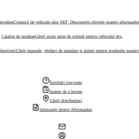
produse
Creatorii de vehicule aleg SKF. Descoperiți ofertele noastre aftermarke
Catalog de produse
Găsiți acum piese de schimb pentru vehiculul dvs.
ehnologic
Găsiți manuale, ghiduri de instalare și sfaturi pentru produsele noastre
Întrebări frecvente
Înainte de a începe
Găsiți distribuitori
Informații despre Aftermarket