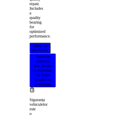
repair.
Includes
a
quality
bearing
for
optimized
performance.
Găsiți un
distribuitor
Selectați
vehiculul
dvs. pentru
a confirma
că acest
produs se
potrivește
Siguranța
vehiculelor
este
o