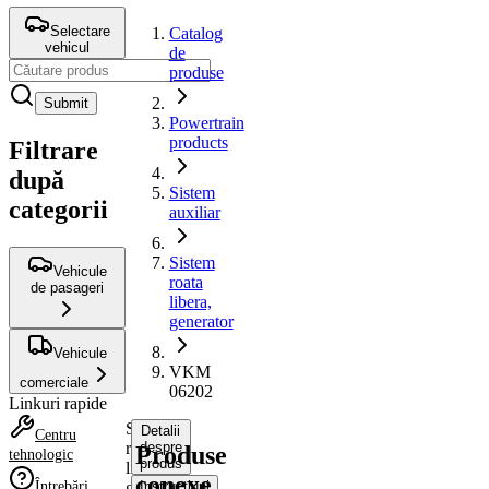
Selectare
Catalog
vehicul
de
produse
Submit
Powertrain
products
Filtrare
după
Sistem
categorii
auxiliar
Sistem
Vehicule
roata
de pasageri
libera,
generator
Vehicule
VKM
comerciale
06202
Linkuri rapide
Sistem
Detalii
Centru
roata
despre
Produse
tehnologic
produs
libera,
conexe
Întrebări
generator
Instrucțiuni