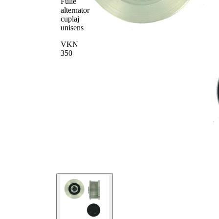
Fulie
alternator
cuplaj
unisens
VKN
350