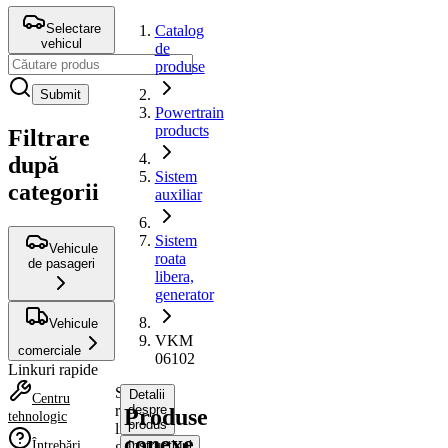
Selectare
Catalog
vehicul
de
produse
Submit
Powertrain
products
Filtrare
după
Sistem
categorii
auxiliar
Sistem
Vehicule
roata
de pasageri
libera,
generator
Vehicule
VKM
comerciale
06102
Linkuri rapide
Sistem
Detalii
Centru
roata
despre
Produse
tehnologic
produs
libera,
conexe
Întrebări
generator
Instrucțiuni