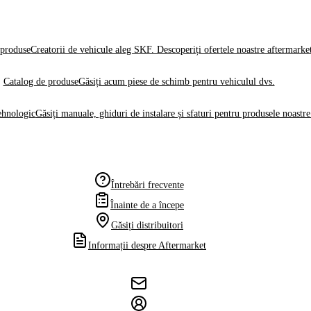
produse
Creatorii de vehicule aleg SKF. Descoperiți ofertele noastre aftermarke
Catalog de produse
Găsiți acum piese de schimb pentru vehiculul dvs.
ehnologic
Găsiți manuale, ghiduri de instalare și sfaturi pentru produsele noastre
Întrebări frecvente
Înainte de a începe
Găsiți distribuitori
Informații despre Aftermarket