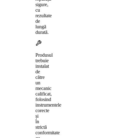
sigure,
cu
rezultate
de
lungă
durată.
Produsul
trebuie
instalat
de
către
un
mecanic
calificat,
folosind
instrumentele
corecte
și
în
strictă
conformitate