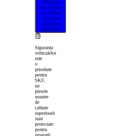
vehiculul
dvs. pentru
a confirma
că acest
produs se
potrivește
Siguranța
vehiculelor
este
o
prioritate
pentru
SKF,
iar
piesele
noastre
de
calitate
superioară
sunt
proiectate
pentru
reparații