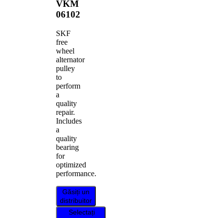
VKM
06102
SKF
free
wheel
alternator
pulley
to
perform
a
quality
repair.
Includes
a
quality
bearing
for
optimized
performance.
Găsiți un
distribuitor
Selectați