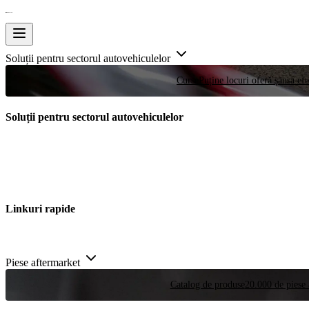
Soluții pentru sectorul autovehiculelor
Curse
Puține locuri oferă șansa efe
Soluții pentru sectorul autovehiculelor
Linkuri rapide
Piese aftermarket
Catalog de produse
20.000 de piese 