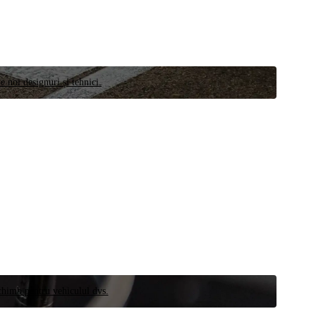
e noi designuri și tehnici.
schimb pentru vehiculul dvs.