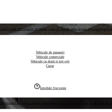
ctuării unui test riguros, cu meste cazul la cursele auto de top, prin furnizarea d
Vehicule de pasageri
Vehicule comerciale
Vehicule cu două și trei roți
Curse
Întrebări frecvente
aftermarket de înaltă calitate disponibile la nivel global. Găsiți acum piese de 