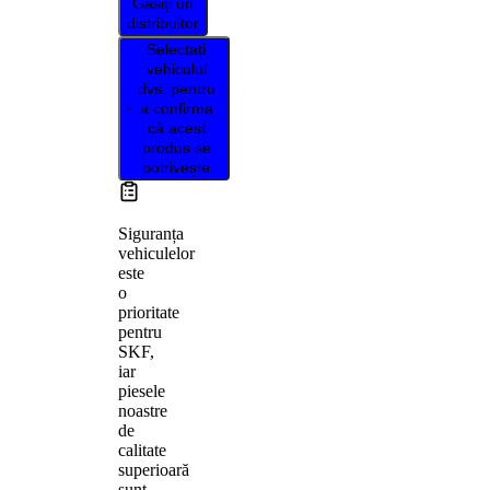
Găsiți un
distribuitor
Selectați
vehiculul
dvs. pentru
a confirma
că acest
produs se
potrivește
Siguranța
vehiculelor
este
o
prioritate
pentru
SKF,
iar
piesele
noastre
de
calitate
superioară
sunt