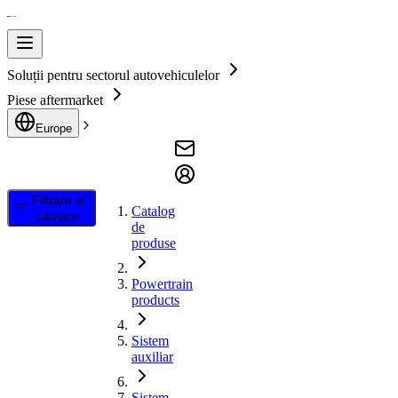
Soluții pentru sectorul autovehiculelor
Piese aftermarket
Europe
Filtrare și
Catalog
căutare
de
produse
Powertrain
products
Sistem
auxiliar
Sistem