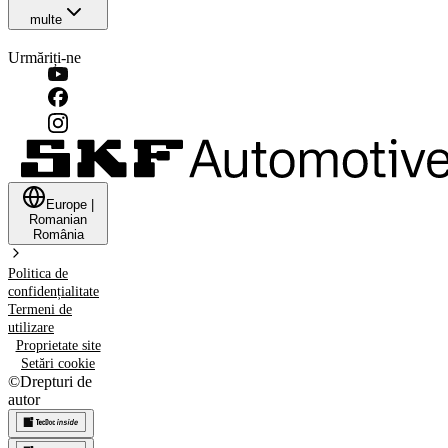
multe
Urmăriți-ne
Europe
|
Romanian
România
Politica de
confidențialitate
Termeni de
utilizare
Proprietate site
Setări cookie
©
Drepturi de
autor