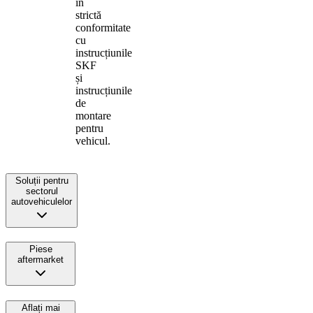
în
strictă
conformitate
cu
instrucțiunile
SKF
și
instrucțiunile
de
montare
pentru
vehicul.
Soluții pentru
sectorul
autovehiculelor
Piese
aftermarket
Aflați mai