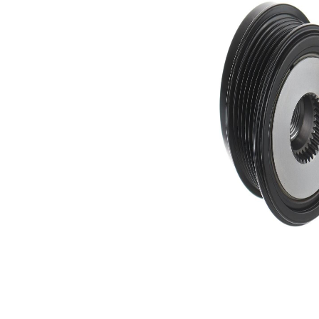
ptr. numar
920377
producator