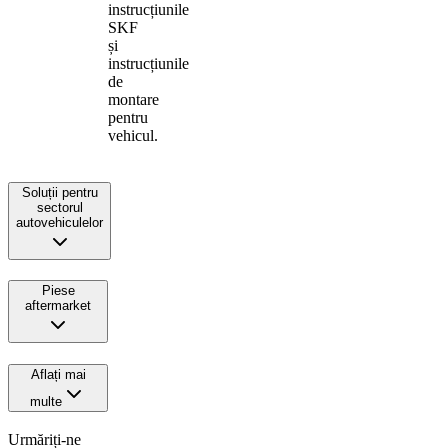
instrucțiunile
SKF
și
instrucțiunile
de
montare
pentru
vehicul.
Soluții pentru
sectorul
autovehiculelor
Piese
aftermarket
Aflați mai
multe
Urmăriți-ne