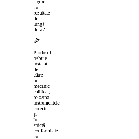
sigure,
cu
rezultate
de
lungă
durată.
Produsul
trebuie
instalat
de
către
un
mecanic
calificat,
folosind
instrumentele
corecte
și
în
strictă
conformitate
cu