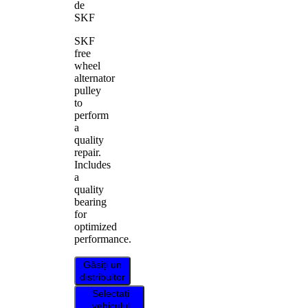
de
SKF
SKF
free
wheel
alternator
pulley
to
perform
a
quality
repair.
Includes
a
quality
bearing
for
optimized
performance.
Găsiți un
distribuitor
Selectați
vehiculul