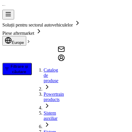
Soluții pentru sectorul autovehiculelor
Piese aftermarket
Europe
Filtrare și
Catalog
căutare
de
produse
Powertrain
products
Sistem
auxiliar
Sistem