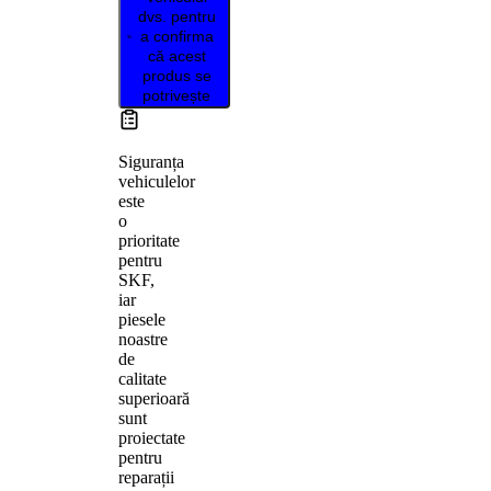
dvs. pentru
a confirma
că acest
produs se
potrivește
Siguranța
vehiculelor
este
o
prioritate
pentru
SKF,
iar
piesele
noastre
de
calitate
superioară
sunt
proiectate
pentru
reparații