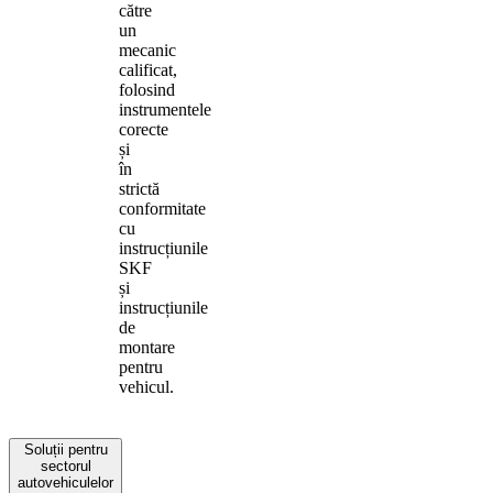
către
un
mecanic
calificat,
folosind
instrumentele
corecte
și
în
strictă
conformitate
cu
instrucțiunile
SKF
și
instrucțiunile
de
montare
pentru
vehicul.
Soluții pentru
sectorul
autovehiculelor