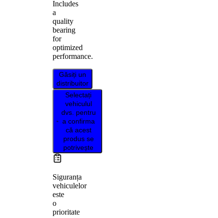
Includes
a
quality
bearing
for
optimized
performance.
Găsiți un
distribuitor
Selectați
vehiculul
dvs. pentru
a confirma
că acest
produs se
potrivește
Siguranța
vehiculelor
este
o
prioritate