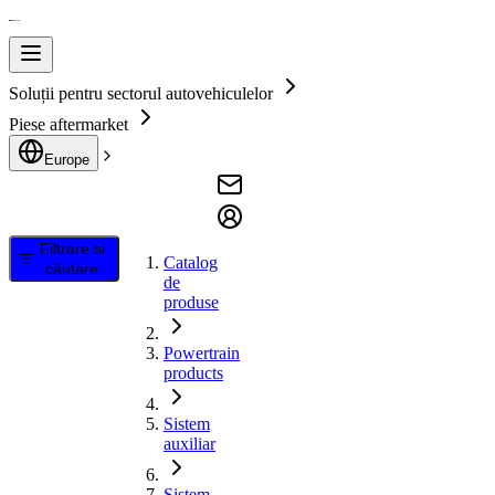
Soluții pentru sectorul autovehiculelor
Piese aftermarket
Europe
Filtrare și
Catalog
căutare
de
produse
Powertrain
products
Sistem
auxiliar
Sistem