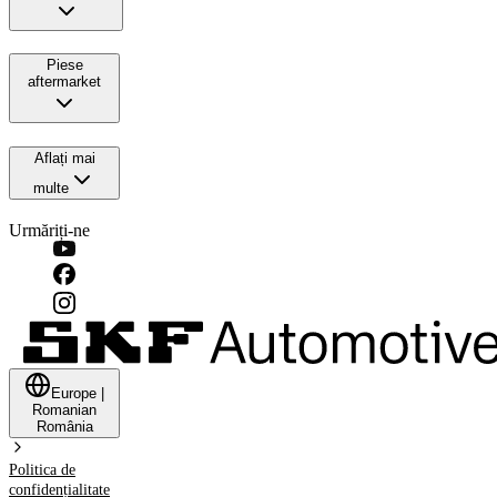
Piese
aftermarket
Aflați mai
multe
Urmăriți-ne
Europe
|
Romanian
România
Politica de
confidențialitate