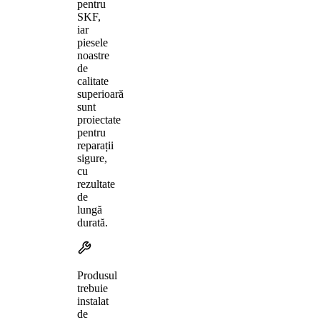
pentru
SKF,
iar
piesele
noastre
de
calitate
superioară
sunt
proiectate
pentru
reparații
sigure,
cu
rezultate
de
lungă
durată.
Produsul
trebuie
instalat
de