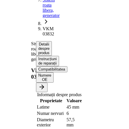
roata
libera,
generator
VKM
03832
Sistem
Detalii
roata
despre
produs
libera,
generator
Instrucțiuni
de reparații
Compatibilitatea
VKM
Numere
03832
OE
Informații despre produs
Proprietate
Valoare
Latime
45 mm
Numar nervuri
6
Diametru
57,5
exterior
mm