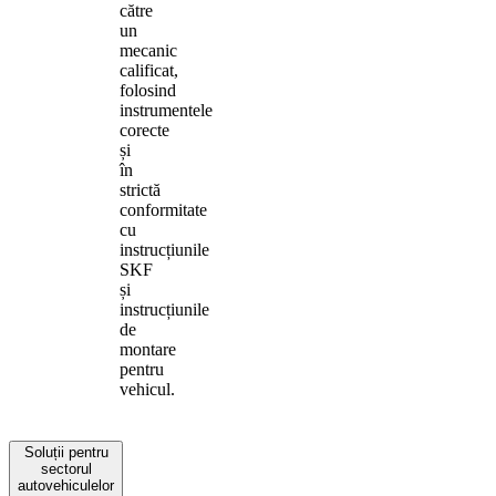
către
un
mecanic
calificat,
folosind
instrumentele
corecte
și
în
strictă
conformitate
cu
instrucțiunile
SKF
și
instrucțiunile
de
montare
pentru
vehicul.
Soluții pentru
sectorul
autovehiculelor