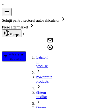
Soluții pentru sectorul autovehiculelor
Piese aftermarket
Europe
Filtrare și
Catalog
căutare
de
produse
Powertrain
products
Sistem
auxiliar
Sistem