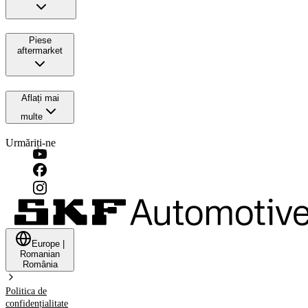
Piese
aftermarket
Aflați mai
multe
Urmăriți-ne
Europe
|
Romanian
România
Politica de
confidențialitate