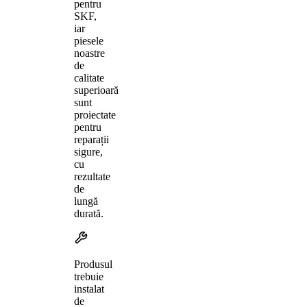
pentru
SKF,
iar
piesele
noastre
de
calitate
superioară
sunt
proiectate
pentru
reparații
sigure,
cu
rezultate
de
lungă
durată.
Produsul
trebuie
instalat
de