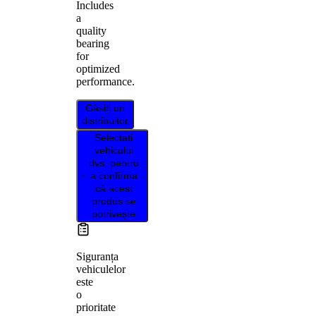
Includes
a
quality
bearing
for
optimized
performance.
Găsiți un
distribuitor
Selectați
vehiculul
dvs. pentru
a confirma
că acest
produs se
potrivește
Siguranța
vehiculelor
este
o
prioritate