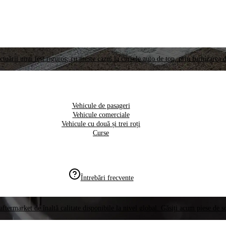
ctuării unui test riguros, cu meste cazul la cursele auto de top, prin furnizarea d
Vehicule de pasageri
Vehicule comerciale
Vehicule cu două și trei roți
Curse
Întrebări frecvente
aftermarket de înaltă calitate disponibile la nivel global. Găsiți acum piese de 