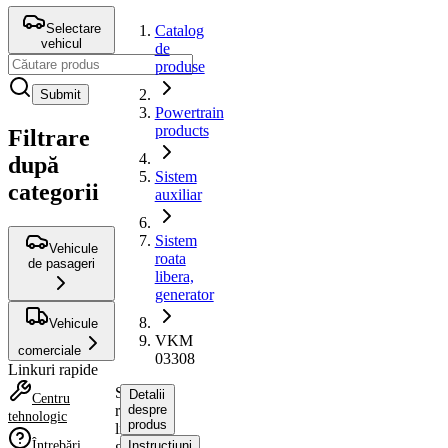
Selectare
Catalog
vehicul
de
produse
Submit
Powertrain
products
Filtrare
după
Sistem
categorii
auxiliar
Sistem
Vehicule
roata
de pasageri
libera,
generator
Vehicule
VKM
comerciale
03308
Linkuri rapide
Sistem
Detalii
Centru
roata
despre
tehnologic
produs
libera,
Întrebări
generator
Instrucțiuni