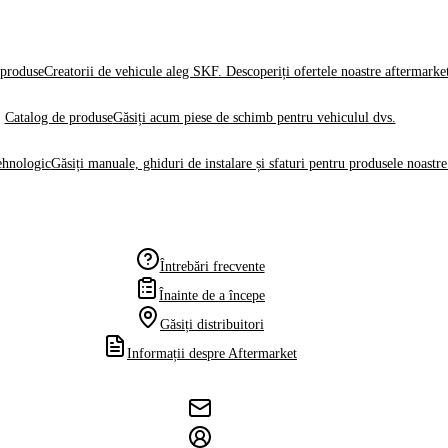
produse
Creatorii de vehicule aleg SKF. Descoperiți ofertele noastre aftermarke
Catalog de produse
Găsiți acum piese de schimb pentru vehiculul dvs.
ehnologic
Găsiți manuale, ghiduri de instalare și sfaturi pentru produsele noastre
Întrebări frecvente
Înainte de a începe
Găsiți distribuitori
Informații despre Aftermarket