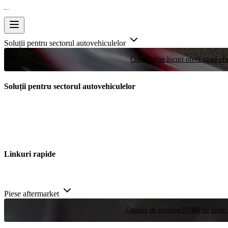
Soluții pentru sectorul autovehiculelor
Curse
Puține locuri oferă șansa efe
Soluții pentru sectorul autovehiculelor
Linkuri rapide
Piese aftermarket
Catalog de produse
20.000 de piese 