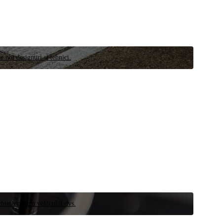
e noi designuri și tehnici.
schimb pentru vehiculul dvs.