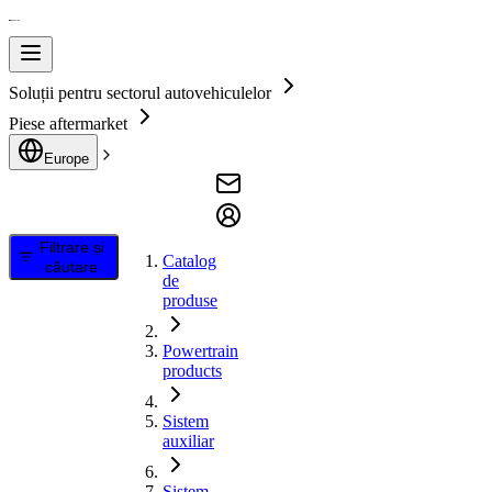
Soluții pentru sectorul autovehiculelor
Piese aftermarket
Europe
Filtrare și
Catalog
căutare
de
produse
Powertrain
products
Sistem
auxiliar
Sistem