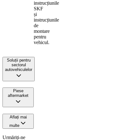
instrucțiunile
SKF
și
instrucțiunile
de
montare
pentru
vehicul.
Soluții pentru
sectorul
autovehiculelor
Piese
aftermarket
Aflați mai
multe
Urmăriți-ne