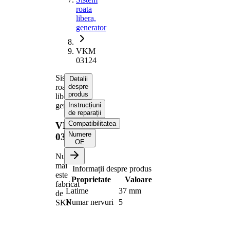
roata
libera,
generator
VKM
03124
Sistem
Detalii
roata
despre
produs
libera,
generator
Instrucțiuni
de reparații
Compatibilitatea
VKM
Numere
03124
OE
Nu
mai
Informații despre produs
este
Proprietate
Valoare
fabricat
Latime
37 mm
de
Numar nervuri
5
SKF
Diametru
17 mm
interior