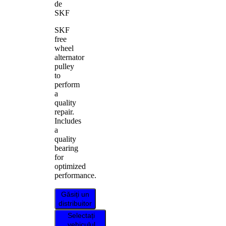
de
SKF
SKF
free
wheel
alternator
pulley
to
perform
a
quality
repair.
Includes
a
quality
bearing
for
optimized
performance.
Găsiți un
distribuitor
Selectați
vehiculul