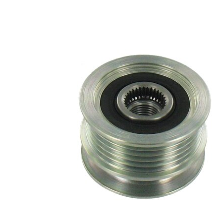
Diametru
56 mm
exterior
Pt. montaj
Articol
necesita
completare/Info
scula
suplimentar 2
speciala
ptr. numar
F-
producator
240138.XX