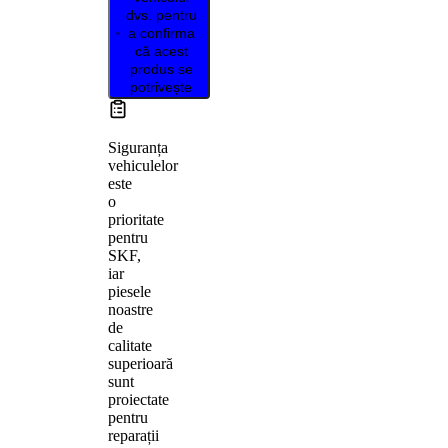
dvs. pentru
a confirma
că acest
produs se
potrivește
Siguranța
vehiculelor
este
o
prioritate
pentru
SKF,
iar
piesele
noastre
de
calitate
superioară
sunt
proiectate
pentru
reparații