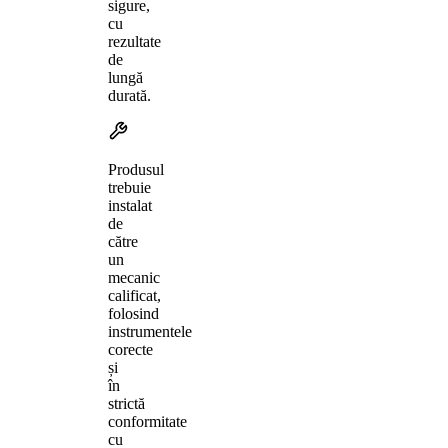
sigure,
cu
rezultate
de
lungă
durată.
Produsul
trebuie
instalat
de
către
un
mecanic
calificat,
folosind
instrumentele
corecte
și
în
strictă
conformitate
cu