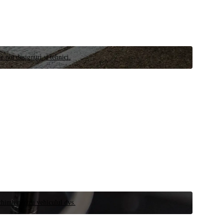
e noi designuri și tehnici.
schimb pentru vehiculul dvs.