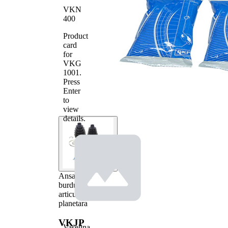
VKN
400
Product
card
for
VKG
1001
.
Press
Enter
to
view
details.
Ansamblu
burduf,
articulatie
planetara
VKJP
Vaselina