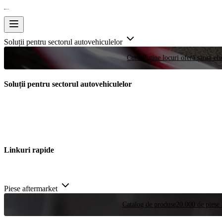
Soluții pentru sectorul autovehiculelor
Curse
Puține locuri oferă șansa efe
Soluții pentru sectorul autovehiculelor
Linkuri rapide
Piese aftermarket
Catalog de produse
20.000 de piese 