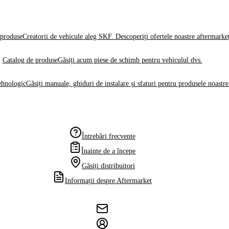
produse
Creatorii de vehicule aleg SKF. Descoperiți ofertele noastre aftermarke
Catalog de produse
Găsiți acum piese de schimb pentru vehiculul dvs.
ehnologic
Găsiți manuale, ghiduri de instalare și sfaturi pentru produsele noastre
Întrebări frecvente
Înainte de a începe
Găsiți distribuitori
Informații despre Aftermarket