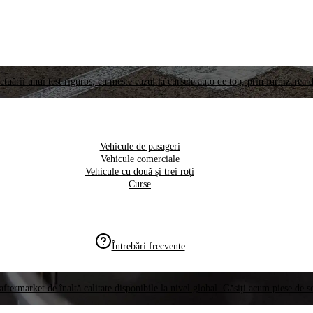
ctuării unui test riguros, cu meste cazul la cursele auto de top, prin furnizarea d
Vehicule de pasageri
Vehicule comerciale
Vehicule cu două și trei roți
Curse
Întrebări frecvente
aftermarket de înaltă calitate disponibile la nivel global. Găsiți acum piese de 