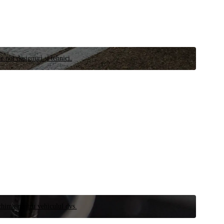
e noi designuri și tehnici.
schimb pentru vehiculul dvs.