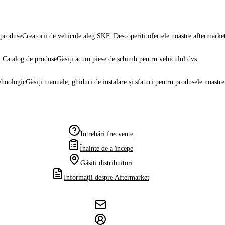
produse
Creatorii de vehicule aleg SKF. Descoperiți ofertele noastre aftermarke
Catalog de produse
Găsiți acum piese de schimb pentru vehiculul dvs.
ehnologic
Găsiți manuale, ghiduri de instalare și sfaturi pentru produsele noastre
Întrebări frecvente
Înainte de a începe
Găsiți distribuitori
Informații despre Aftermarket