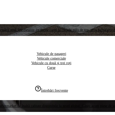
ctuării unui test riguros, cu meste cazul la cursele auto de top, prin furnizarea d
Vehicule de pasageri
Vehicule comerciale
Vehicule cu două și trei roți
Curse
Întrebări frecvente
aftermarket de înaltă calitate disponibile la nivel global. Găsiți acum piese de 