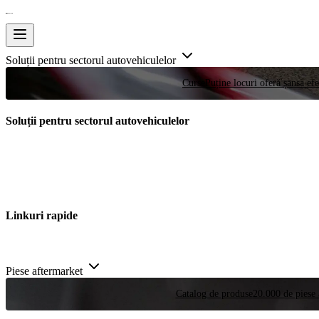
Soluții pentru sectorul autovehiculelor
Curse
Puține locuri oferă șansa efe
Soluții pentru sectorul autovehiculelor
Linkuri rapide
Piese aftermarket
Catalog de produse
20.000 de piese 