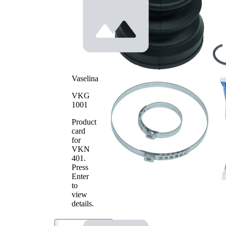
articulatie
tripodica
Diametru
22 mm
interior 1
Diametru
66 mm
interior 2
Vaselina
VKG
1001
Product
card
for
VKN
401
.
Press
Enter
to
view
details.