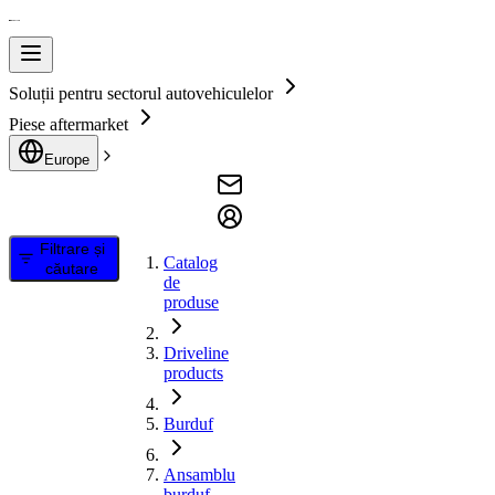
Soluții pentru sectorul autovehiculelor
Piese aftermarket
Europe
Filtrare și
Catalog
căutare
de
produse
Driveline
products
Burduf
Ansamblu
burduf,