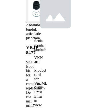
Ansamblu
burduf,
articulatie
planetara
Scula
montaj,
VKJP
burdufe
8477
VKN
401
SKF
Boot
Product
kit
card
for
for
a
VKJML
complete
01001
.
replacement.
Press
De
Enter
cea
to
mai
view
înaltă