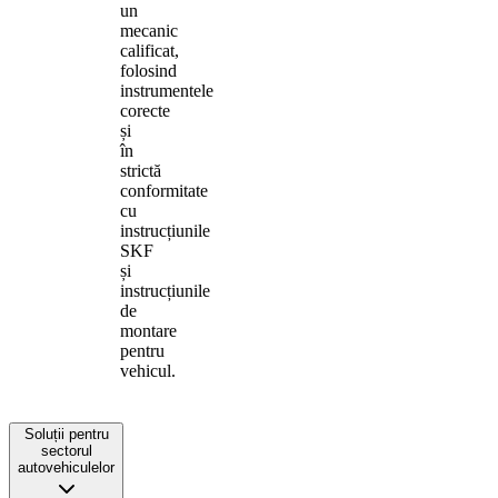
un
mecanic
calificat,
folosind
instrumentele
corecte
și
în
strictă
conformitate
cu
instrucțiunile
SKF
și
instrucțiunile
de
montare
pentru
vehicul.
Soluții pentru
sectorul
autovehiculelor