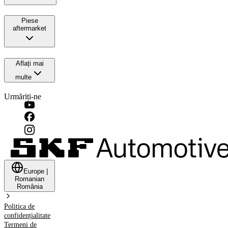
Piese
aftermarket
Aflați mai
multe
Urmăriți-ne
Europe
|
Romanian
România
Politica de
confidențialitate
Termeni de