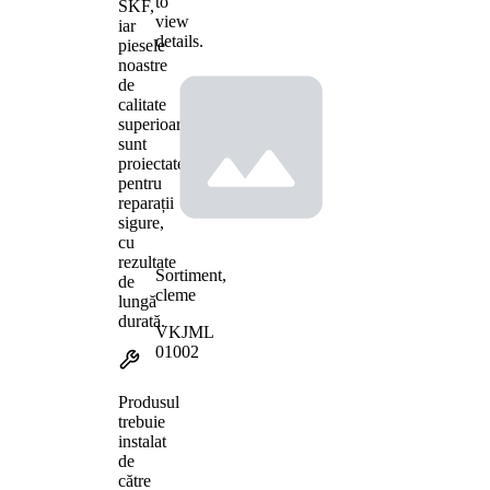
to
SKF,
view
iar
details.
piesele
noastre
de
calitate
superioară
sunt
proiectate
pentru
reparații
sigure,
cu
rezultate
Sortiment,
de
cleme
lungă
durată.
VKJML
01002
Produsul
trebuie
instalat
de
către