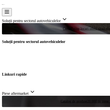
Soluții pentru sectorul autovehiculelor
Curse
Puține locuri oferă șansa efe
Soluții pentru sectorul autovehiculelor
Linkuri rapide
Piese aftermarket
Catalog de produse
20.000 de piese 