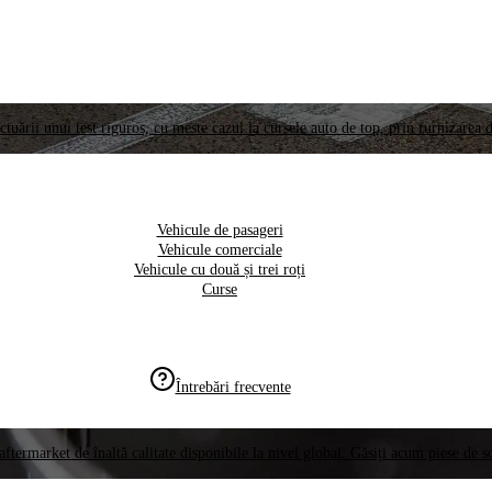
ctuării unui test riguros, cu meste cazul la cursele auto de top, prin furnizarea d
Vehicule de pasageri
Vehicule comerciale
Vehicule cu două și trei roți
Curse
Întrebări frecvente
aftermarket de înaltă calitate disponibile la nivel global. Găsiți acum piese de 