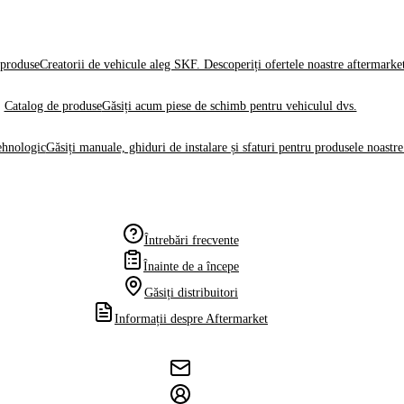
produse
Creatorii de vehicule aleg SKF. Descoperiți ofertele noastre aftermarke
Catalog de produse
Găsiți acum piese de schimb pentru vehiculul dvs.
ehnologic
Găsiți manuale, ghiduri de instalare și sfaturi pentru produsele noastre
Întrebări frecvente
Înainte de a începe
Găsiți distribuitori
Informații despre Aftermarket