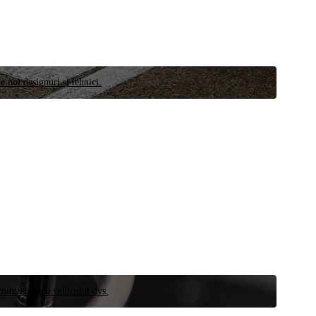
e noi designuri și tehnici.
schimb pentru vehiculul dvs.