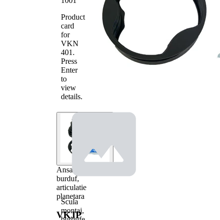
1001
Product
card
for
VKN
401
.
Press
Enter
to
view
details.
Ansamblu
burduf,
articulatie
planetara
Scula
montaj,
VKJP
burdufe