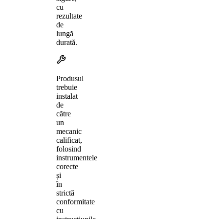
cu
rezultate
de
lungă
durată.
Produsul
trebuie
instalat
de
către
un
mecanic
calificat,
folosind
instrumentele
corecte
și
în
strictă
conformitate
cu