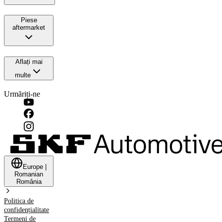
Piese
aftermarket
Aflați mai
multe
Urmăriți-ne
Europe
|
Romanian
România
Politica de
confidențialitate
Termeni de