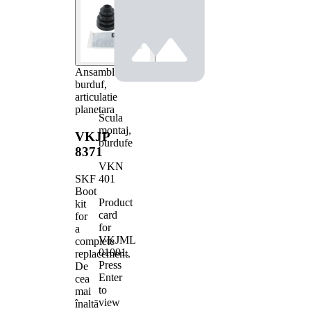
Ansamblu
burduf,
articulatie
planetara
Scula
montaj,
VKJP
burdufe
8371
VKN
401
SKF
Boot
Product
kit
card
for
for
a
VKJML
complete
01001
.
replacement.
Press
De
Enter
cea
to
mai
view
înaltă