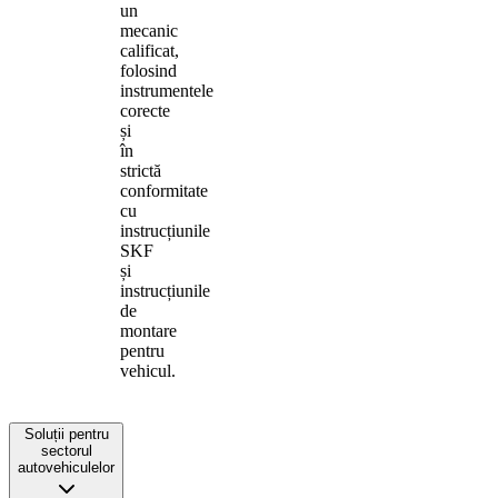
un
mecanic
calificat,
folosind
instrumentele
corecte
și
în
strictă
conformitate
cu
instrucțiunile
SKF
și
instrucțiunile
de
montare
pentru
vehicul.
Soluții pentru
sectorul
autovehiculelor