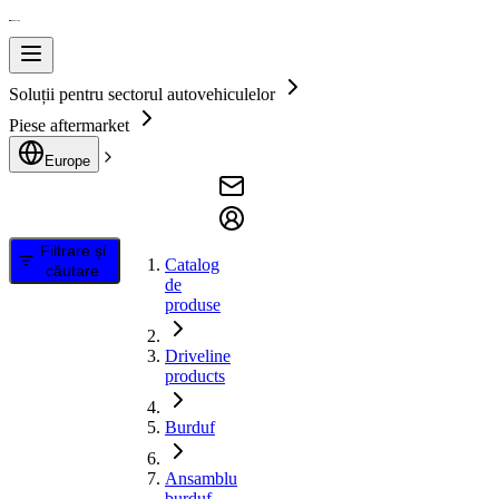
Soluții pentru sectorul autovehiculelor
Piese aftermarket
Europe
Filtrare și
Catalog
căutare
de
produse
Driveline
products
Burduf
Ansamblu
burduf,