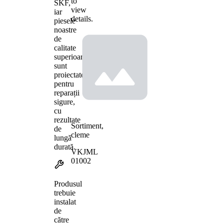
to
SKF,
view
iar
details.
piesele
noastre
de
calitate
superioară
sunt
proiectate
pentru
reparații
sigure,
cu
rezultate
Sortiment,
de
cleme
lungă
durată.
VKJML
01002
Produsul
trebuie
instalat
de
către