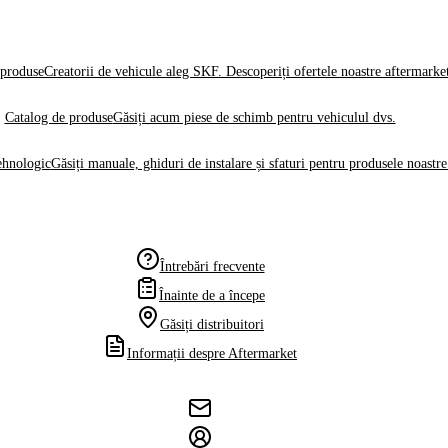
produse
Creatorii de vehicule aleg SKF. Descoperiți ofertele noastre aftermarke
Catalog de produse
Găsiți acum piese de schimb pentru vehiculul dvs.
ehnologic
Găsiți manuale, ghiduri de instalare și sfaturi pentru produsele noastre
Întrebări frecvente
Înainte de a începe
Găsiți distribuitori
Informații despre Aftermarket