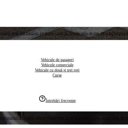
ctuării unui test riguros, cu meste cazul la cursele auto de top, prin furnizarea d
Vehicule de pasageri
Vehicule comerciale
Vehicule cu două și trei roți
Curse
Întrebări frecvente
aftermarket de înaltă calitate disponibile la nivel global. Găsiți acum piese de 