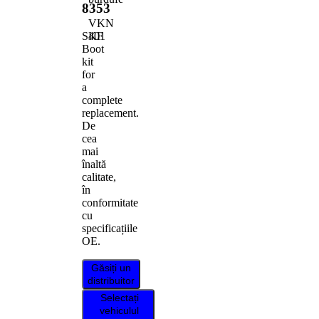
8353
VKN
401
SKF
Boot
kit
for
a
complete
replacement.
De
cea
mai
înaltă
calitate,
în
conformitate
cu
specificațiile
OE.
Găsiți un
distribuitor
Selectați
vehiculul