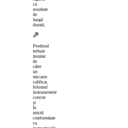
cu
rezultate
de
lungă
durată.
Produsul
trebuie
instalat
de
către
un
mecanic
calificat,
folosind
instrumentele
corecte
și
în
strictă
conformitate
cu