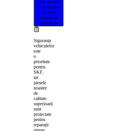
dvs. pentru
a confirma
că acest
produs se
potrivește
Siguranța
vehiculelor
este
o
prioritate
pentru
SKF,
iar
piesele
noastre
de
calitate
superioară
sunt
proiectate
pentru
reparații
sigure,