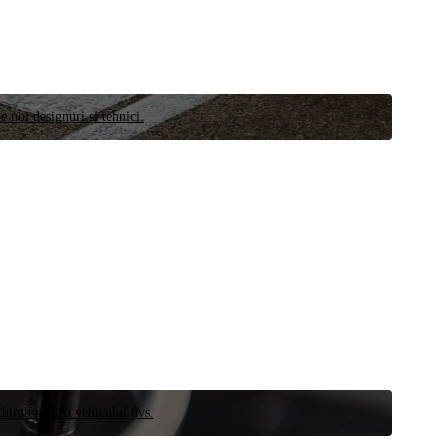
e noi designuri și tehnici.
schimb pentru vehiculul dvs.