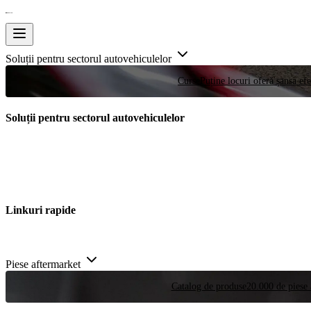
Soluții pentru sectorul autovehiculelor
Curse
Puține locuri oferă șansa efe
Soluții pentru sectorul autovehiculelor
Linkuri rapide
Piese aftermarket
Catalog de produse
20.000 de piese 