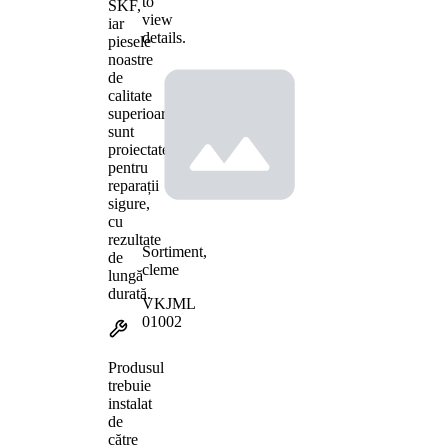
to
SKF,
view
iar
details.
piesele
noastre
de
calitate
superioară
sunt
proiectate
pentru
reparații
sigure,
cu
rezultate
Sortiment,
de
cleme
lungă
durată.
VKJML
01002
Produsul
trebuie
instalat
de
către