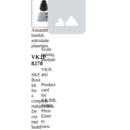
Ansamblu
burduf,
articulatie
planetara
Scula
montaj,
VKJP
burdufe
8278
VKN
401
SKF
Boot
Product
kit
card
for
for
a
VKJML
complete
01001
.
replacement.
Press
De
Enter
cea
to
mai
view
înaltă