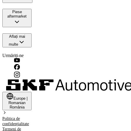
Piese
aftermarket
Aflați mai
multe
Urmăriți-ne
Europe
|
Romanian
România
Politica de
confidențialitate
Termeni de