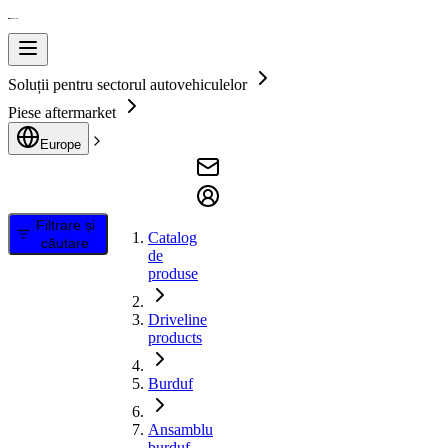
Soluții pentru sectorul autovehiculelor
Piese aftermarket
Europe
Filtrare și
Catalog
căutare
de
produse
Driveline
products
Burduf
Ansamblu
burduf,