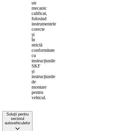
un
mecanic
calificat,
folosind
instrumentele
corecte
și
în
strictă
conformitate
cu
instrucțiunile
SKF
și
instrucțiunile
de
montare
pentru
vehicul.
Soluții pentru
sectorul
autovehiculelor