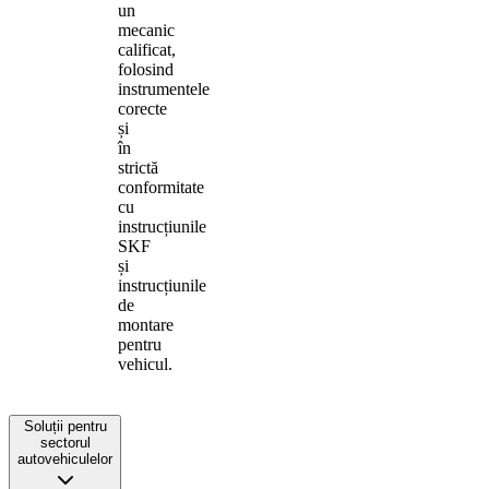
un
mecanic
calificat,
folosind
instrumentele
corecte
și
în
strictă
conformitate
cu
instrucțiunile
SKF
și
instrucțiunile
de
montare
pentru
vehicul.
Soluții pentru
sectorul
autovehiculelor