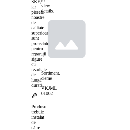
to
SKF,
view
iar
details.
piesele
noastre
de
calitate
superioară
sunt
proiectate
pentru
reparații
sigure,
cu
rezultate
Sortiment,
de
cleme
lungă
durată.
VKJML
01002
Produsul
trebuie
instalat
de
către