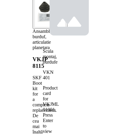
Ansamblu
burduf,
articulatie
planetara
Scula
montaj,
VKJP
burdufe
8115
VKN
401
SKF
Boot
Product
kit
card
for
for
a
VKJML
complete
01001
.
replacement.
Press
De
Enter
cea
to
mai
view
înaltă