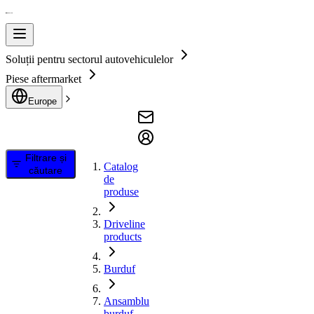
Soluții pentru sectorul autovehiculelor
Piese aftermarket
Europe
Filtrare și
Catalog
căutare
de
produse
Driveline
products
Burduf
Ansamblu
burduf,