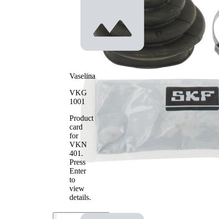
articulatie
tripodica
Diametru
18 mm
interior 1
Diametru
72,5 mm
interior 2
Vaselina
VKG
1001
Product
card
for
VKN
401
.
Press
Enter
to
view
details.