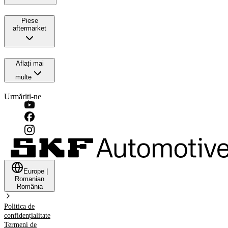
Piese
aftermarket
Aflați mai
multe
Urmăriți-ne
Europe
|
Romanian
România
Politica de
confidențialitate
Termeni de