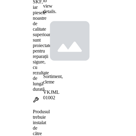
to
SKF,
view
iar
details.
piesele
noastre
de
calitate
superioară
sunt
proiectate
pentru
reparații
sigure,
cu
rezultate
Sortiment,
de
cleme
lungă
durată.
VKJML
01002
Produsul
trebuie
instalat
de
către