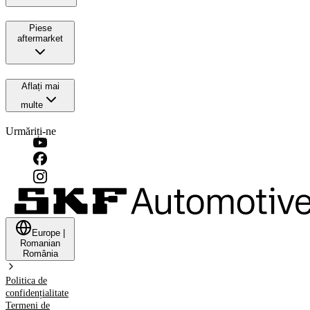
Piese
aftermarket
Aflați mai
multe
Urmăriți-ne
Europe
|
Romanian
România
Politica de
confidențialitate
Termeni de