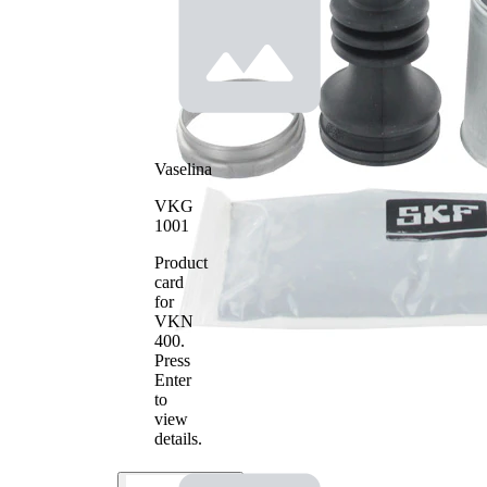
Diametru
63 mm
interior 2
Vaselina
VKG
1001
Product
card
for
VKN
400
.
Press
Enter
to
view
details.