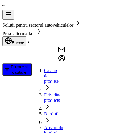
Soluții pentru sectorul autovehiculelor
Piese aftermarket
Europe
Filtrare și
Catalog
căutare
de
produse
Driveline
products
Burduf
Ansamblu
burduf,