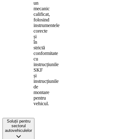
un
mecanic
calificat,
folosind
instrumentele
corecte
și
în
strictă
conformitate
cu
instrucțiunile
SKF
și
instrucțiunile
de
montare
pentru
vehicul.
Soluții pentru
sectorul
autovehiculelor