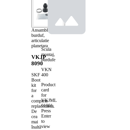
Ansamblu
burduf,
articulatie
planetara
Scula
montaj,
VKJP
burdufe
8090
VKN
400
SKF
Boot
Product
kit
card
for
for
a
VKJML
complete
01001
.
replacement.
Press
De
Enter
cea
to
mai
view
înaltă