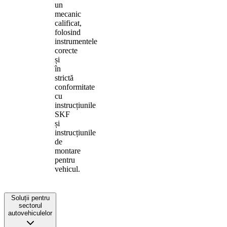
un
mecanic
calificat,
folosind
instrumentele
corecte
și
în
strictă
conformitate
cu
instrucțiunile
SKF
și
instrucțiunile
de
montare
pentru
vehicul.
Soluții pentru
sectorul
autovehiculelor