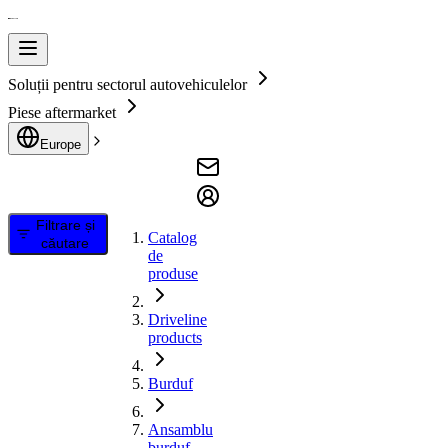
Soluții pentru sectorul autovehiculelor
Piese aftermarket
Europe
Filtrare și
Catalog
căutare
de
produse
Driveline
products
Burduf
Ansamblu
burduf,