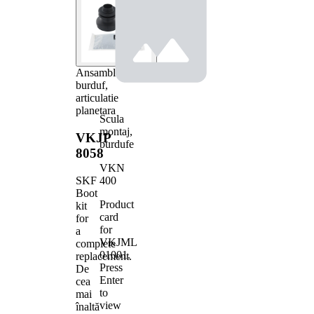
Ansamblu
burduf,
articulatie
planetara
Scula
montaj,
VKJP
burdufe
8058
VKN
400
SKF
Boot
Product
kit
card
for
for
a
VKJML
complete
01001
.
replacement.
Press
De
Enter
cea
to
mai
view
înaltă