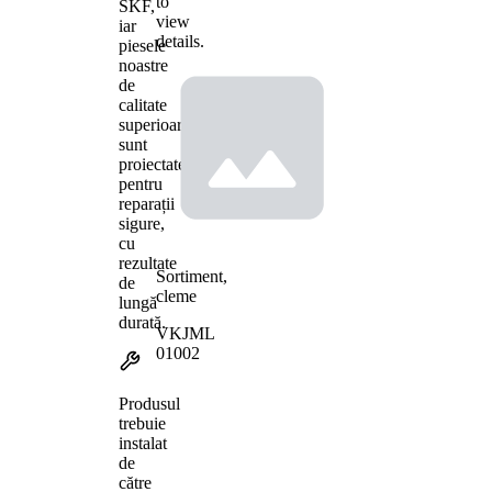
to
SKF,
view
iar
details.
piesele
noastre
de
calitate
superioară
sunt
proiectate
pentru
reparații
sigure,
cu
rezultate
Sortiment,
de
cleme
lungă
durată.
VKJML
01002
Produsul
trebuie
instalat
de
către