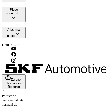
Piese
aftermarket
Aflați mai
multe
Urmăriți-ne
Europe
|
Romanian
România
Politica de
confidențialitate
Termeni de