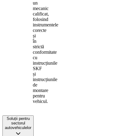
un
mecanic
calificat,
folosind
instrumentele
corecte
și
în
strictă
conformitate
cu
instrucțiunile
SKF
și
instrucțiunile
de
montare
pentru
vehicul.
Soluții pentru
sectorul
autovehiculelor