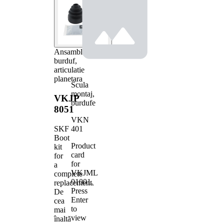
Ansamblu
burduf,
articulatie
planetara
Scula
montaj,
VKJP
burdufe
8051
VKN
401
SKF
Boot
Product
kit
card
for
for
a
VKJML
complete
01001
.
replacement.
Press
De
Enter
cea
to
mai
view
înaltă