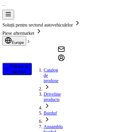
Soluții pentru sectorul autovehiculelor
Piese aftermarket
Europe
Filtrare și
Catalog
căutare
de
produse
Driveline
products
Burduf
Ansamblu
burduf,