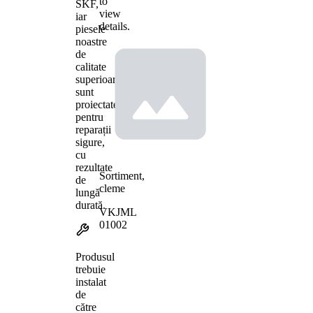
to
SKF,
view
iar
details.
piesele
noastre
de
calitate
superioară
sunt
proiectate
pentru
reparații
sigure,
cu
rezultate
Sortiment,
de
cleme
lungă
durată.
VKJML
01002
Produsul
trebuie
instalat
de
către