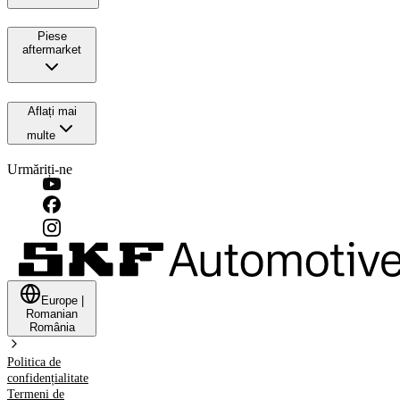
Piese
aftermarket
Aflați mai
multe
Urmăriți-ne
Europe
|
Romanian
România
Politica de
confidențialitate
Termeni de