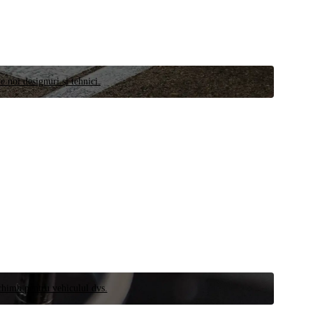
e noi designuri și tehnici.
schimb pentru vehiculul dvs.