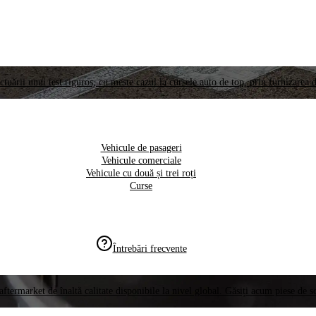
ctuării unui test riguros, cu meste cazul la cursele auto de top, prin furnizarea d
Vehicule de pasageri
Vehicule comerciale
Vehicule cu două și trei roți
Curse
Întrebări frecvente
aftermarket de înaltă calitate disponibile la nivel global. Găsiți acum piese de 