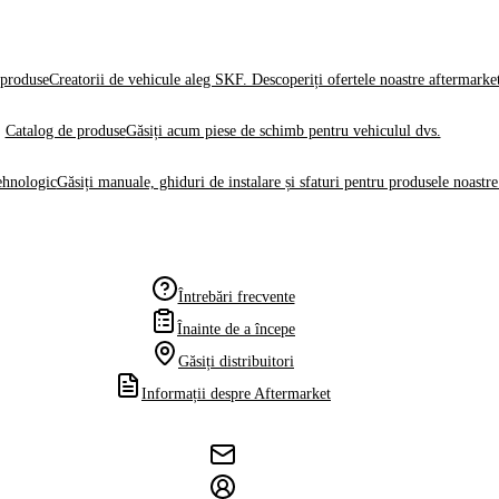
produse
Creatorii de vehicule aleg SKF. Descoperiți ofertele noastre aftermarke
Catalog de produse
Găsiți acum piese de schimb pentru vehiculul dvs.
ehnologic
Găsiți manuale, ghiduri de instalare și sfaturi pentru produsele noastre
Întrebări frecvente
Înainte de a începe
Găsiți distribuitori
Informații despre Aftermarket