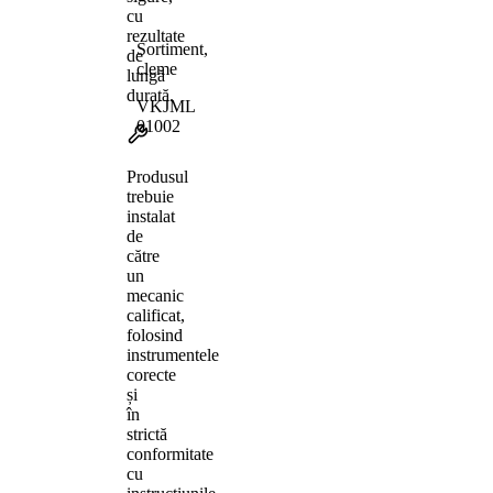
cu
rezultate
Sortiment,
de
cleme
lungă
durată.
VKJML
01002
Produsul
trebuie
instalat
de
către
un
mecanic
calificat,
folosind
instrumentele
corecte
și
în
strictă
conformitate
cu