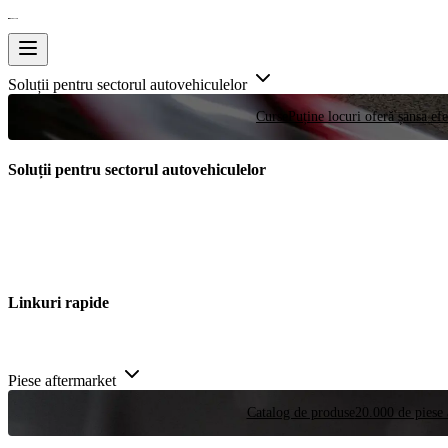
Soluții pentru sectorul autovehiculelor
Curse
Puține locuri oferă șansa efe
Soluții pentru sectorul autovehiculelor
Linkuri rapide
Piese aftermarket
Catalog de produse
20.000 de piese 