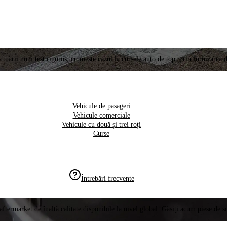
ctuării unui test riguros, cu meste cazul la cursele auto de top, prin furnizarea d
Vehicule de pasageri
Vehicule comerciale
Vehicule cu două și trei roți
Curse
Întrebări frecvente
aftermarket de înaltă calitate disponibile la nivel global. Găsiți acum piese de 