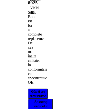
8025
VKN
401
SKF
Boot
kit
for
a
complete
replacement.
De
cea
mai
înaltă
calitate,
în
conformitate
cu
specificațiile
OE.
Găsiți un
distribuitor
Selectați
vehiculul