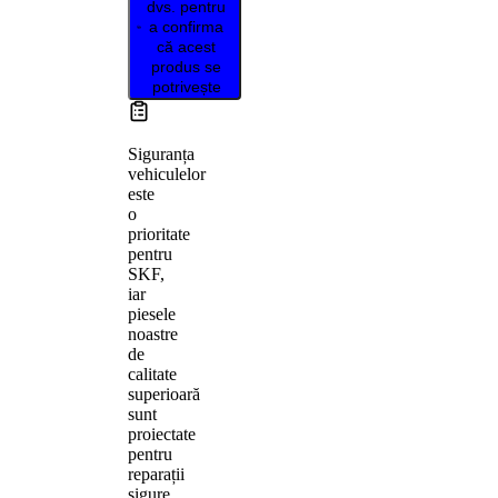
dvs. pentru
a confirma
că acest
produs se
potrivește
Siguranța
vehiculelor
este
o
prioritate
pentru
SKF,
iar
piesele
noastre
de
calitate
superioară
sunt
proiectate
pentru
reparații
sigure,