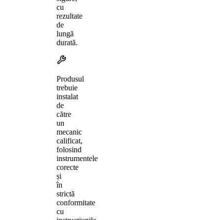
cu
rezultate
de
lungă
durată.
Produsul
trebuie
instalat
de
către
un
mecanic
calificat,
folosind
instrumentele
corecte
și
în
strictă
conformitate
cu