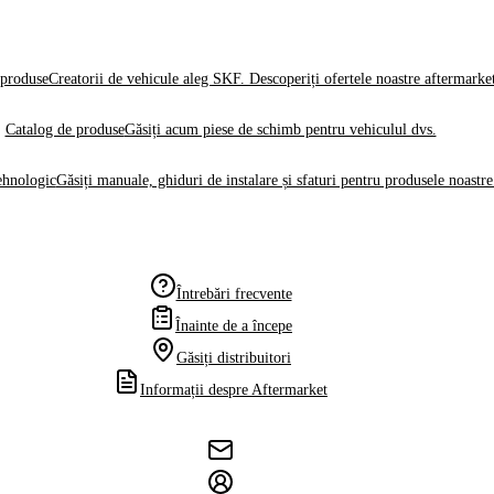
produse
Creatorii de vehicule aleg SKF. Descoperiți ofertele noastre aftermarke
Catalog de produse
Găsiți acum piese de schimb pentru vehiculul dvs.
ehnologic
Găsiți manuale, ghiduri de instalare și sfaturi pentru produsele noastre
Întrebări frecvente
Înainte de a începe
Găsiți distribuitori
Informații despre Aftermarket