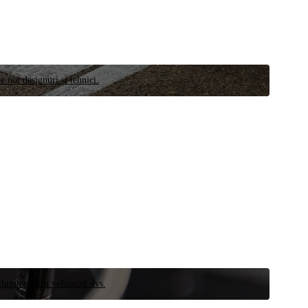
e noi designuri și tehnici.
schimb pentru vehiculul dvs.