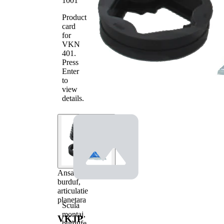
1001
Product
card
for
VKN
401
.
Press
Enter
to
view
details.
Ansamblu
burduf,
articulatie
planetara
Scula
montaj,
VKJP
burdufe