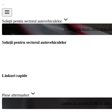
Soluții pentru sectorul autovehiculelor
Curse
Puține locuri oferă șansa efe
Soluții pentru sectorul autovehiculelor
Linkuri rapide
Piese aftermarket
Catalog de produse
20.000 de piese 