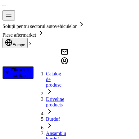
Soluții pentru sectorul autovehiculelor
Piese aftermarket
Europe
Filtrare și
Catalog
căutare
de
produse
Driveline
products
Burduf
Ansamblu
burduf,