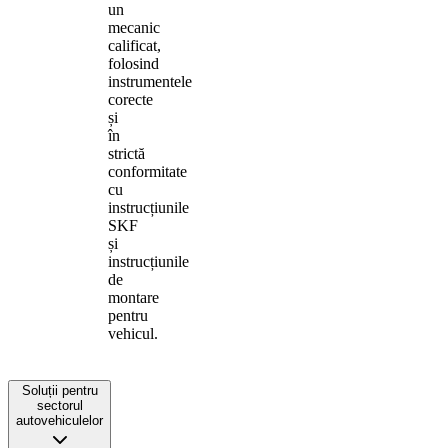
un
mecanic
calificat,
folosind
instrumentele
corecte
și
în
strictă
conformitate
cu
instrucțiunile
SKF
și
instrucțiunile
de
montare
pentru
vehicul.
Soluții pentru
sectorul
autovehiculelor