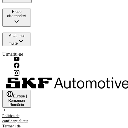
Piese
aftermarket
Aflați mai
multe
Urmăriți-ne
Europe
|
Romanian
România
Politica de
confidențialitate
Termeni de