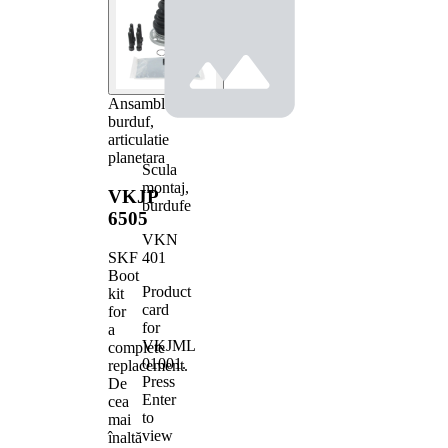
Ansamblu
burduf,
articulatie
planetara
Scula
montaj,
VKJP
burdufe
6505
VKN
401
SKF
Boot
Product
kit
card
for
for
a
VKJML
complete
01001
.
replacement.
Press
De
Enter
cea
to
mai
view
înaltă