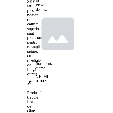
to
SKF,
view
iar
details.
piesele
noastre
de
calitate
superioară
sunt
proiectate
pentru
reparații
sigure,
cu
rezultate
Sortiment,
de
cleme
lungă
durată.
VKJML
01002
Produsul
trebuie
instalat
de
către