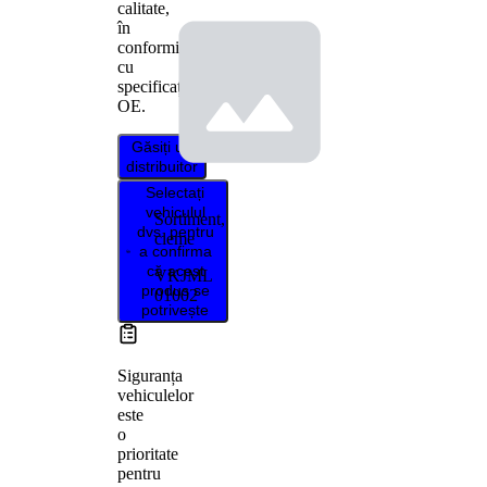
calitate,
în
conformitate
cu
specificațiile
OE.
Găsiți un
distribuitor
Selectați
vehiculul
Sortiment,
dvs. pentru
cleme
a confirma
că acest
VKJML
produs se
01002
potrivește
Siguranța
vehiculelor
este
o
prioritate
pentru