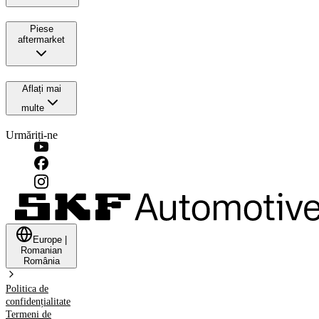
Piese
aftermarket
Aflați mai
multe
Urmăriți-ne
Europe
|
Romanian
România
Politica de
confidențialitate
Termeni de