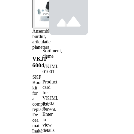
Ansamblu
burduf,
articulatie
planetara
Sortiment,
cleme
VKJP
6004
VKJML
01001
SKF
Product
Boot
card
kit
for
for
VKJML
a
01002
.
complete
Press
replacement.
Enter
De
to
cea
view
mai
details.
înaltă