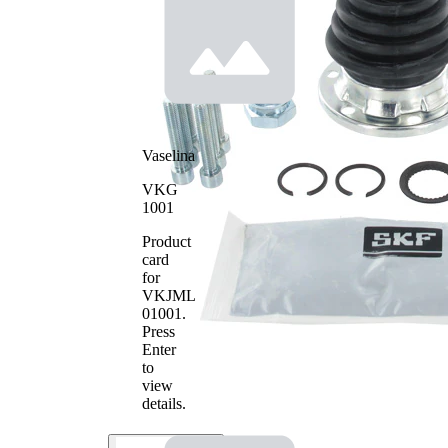
Tip
Disc
articulatie
flexibil
Diametru
36 mm
interior 1
Diametru
100 mm
interior 2
Vaselina
VKG
1001
Product
card
for
VKJML
01001
.
Press
Enter
to
view
details.