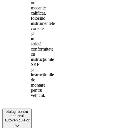
un
mecanic
calificat,
folosind
instrumentele
corecte
și
în
strictă
conformitate
cu
instrucțiunile
SKF
și
instrucțiunile
de
montare
pentru
vehicul.
Soluții pentru
sectorul
autovehiculelor