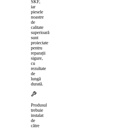
SKF,
iar
piesele
noastre
de
calitate
superioară
sunt
proiectate
pentru
reparații
sigure,
cu
rezultate
de
lungă
durată.
Produsul
trebuie
instalat
de
către