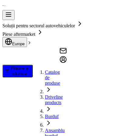
Soluții pentru sectorul autovehiculelor
Piese aftermarket
Europe
Filtrare și
Catalog
căutare
de
produse
Driveline
products
Burduf
Ansamblu
burduf,