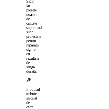
SKF,
iar
piesele
noastre
de
calitate
superioară
sunt
proiectate
pentru
reparații
sigure,
cu
rezultate
de
lungă
durată.
Produsul
trebuie
instalat
de
către