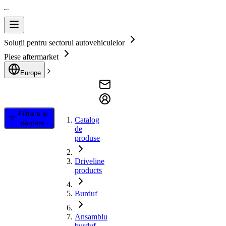
Soluții pentru sectorul autovehiculelor
Piese aftermarket
Europe
Filtrare și
Catalog
căutare
de
produse
Driveline
products
Burduf
Ansamblu
burduf,