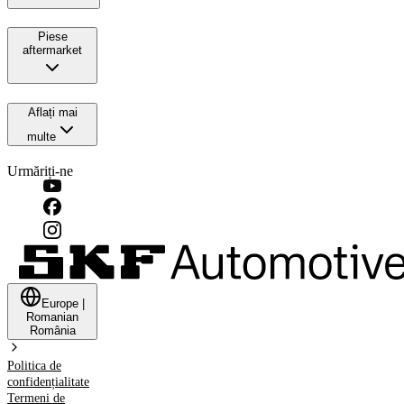
Piese
aftermarket
Aflați mai
multe
Urmăriți-ne
Europe
|
Romanian
România
Politica de
confidențialitate
Termeni de