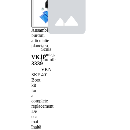
Ansamblu
burduf,
articulatie
planetara
Scula
montaj,
VKJP
burdufe
3339
VKN
401
SKF
Boot
kit
for
a
complete
replacement.
De
cea
mai
înaltă