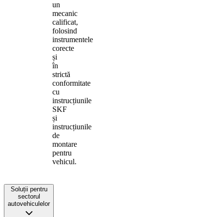
un
mecanic
calificat,
folosind
instrumentele
corecte
și
în
strictă
conformitate
cu
instrucțiunile
SKF
și
instrucțiunile
de
montare
pentru
vehicul.
Soluții pentru
sectorul
autovehiculelor