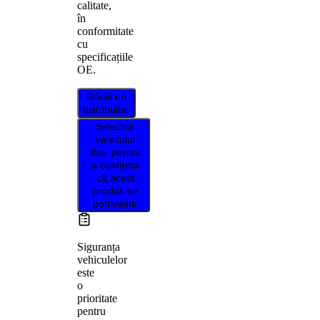
calitate,
în
conformitate
cu
specificațiile
OE.
Găsiți un
distribuitor
Selectați
vehiculul
dvs. pentru
a confirma
că acest
produs se
potrivește
Siguranța
vehiculelor
este
o
prioritate
pentru