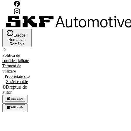
Europe
|
Romanian
România
Politica de
confidențialitate
Termeni de
utilizare
Proprietate site
Setări cookie
©
Drepturi de
autor