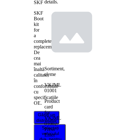
details.
SKF
SKF
Boot
kit
for
a
complete
replacement.
De
cea
mai
Sortiment,
înaltă
cleme
calitate,
în
VKJML
conformitate
01001
cu
specificațiile
Product
OE.
card
for
Găsiți un
VKJML
distribuitor
01002
.
Selectați
Press
vehiculul
Enter
dvs. pentru