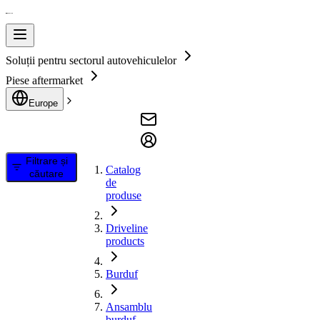
Soluții pentru sectorul autovehiculelor
Piese aftermarket
Europe
Filtrare și
Catalog
căutare
de
produse
Driveline
products
Burduf
Ansamblu
burduf,