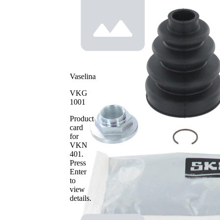
Vaselina
VKG
1001
Product
card
for
VKN
401
.
Press
Enter
to
view
details.