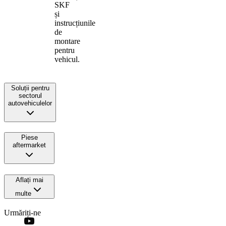
SKF
și
instrucțiunile
de
montare
pentru
vehicul.
Soluții pentru
sectorul
autovehiculelor
Piese
aftermarket
Aflați mai
multe
Urmăriți-ne