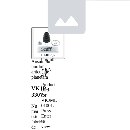
Scula
montaj,
burdufe
Ansamblu
burduf,
VKN
articulatie
401
planetara
Product
VKJP
card
3307
for
VKJML
01001
.
Nu
Press
mai
Enter
este
to
fabricat
view
de