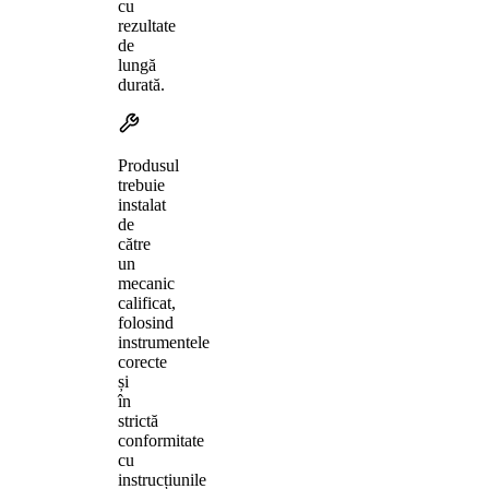
cu
rezultate
de
lungă
durată.
Produsul
trebuie
instalat
de
către
un
mecanic
calificat,
folosind
instrumentele
corecte
și
în
strictă
conformitate
cu
instrucțiunile