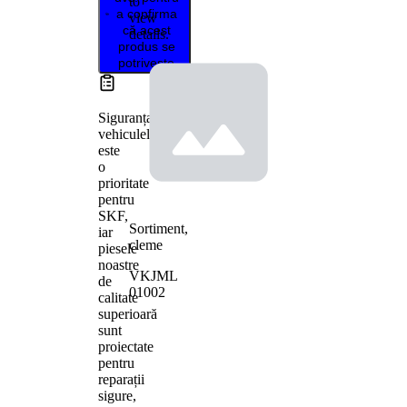
to
a confirma
view
că acest
details.
produs se
potrivește
Siguranța
vehiculelor
este
o
prioritate
pentru
SKF,
Sortiment,
iar
cleme
piesele
noastre
VKJML
de
01002
calitate
superioară
sunt
proiectate
pentru
reparații
sigure,