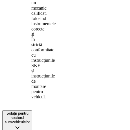
un
mecanic
calificat,
folosind
instrumentele
corecte
și
în
strictă
conformitate
cu
instrucțiunile
SKF
și
instrucțiunile
de
montare
pentru
vehicul.
Soluții pentru
sectorul
autovehiculelor