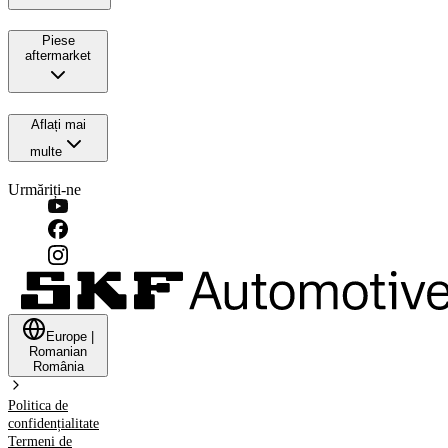
Piese
aftermarket
Aflați mai
multe
Urmăriți-ne
Europe
|
Romanian
România
Politica de
confidențialitate
Termeni de