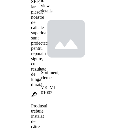
to
SKF,
view
iar
details.
piesele
noastre
de
calitate
superioară
sunt
proiectate
pentru
reparații
sigure,
cu
rezultate
Sortiment,
de
cleme
lungă
durată.
VKJML
01002
Produsul
trebuie
instalat
de
către