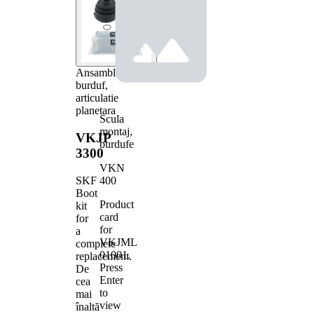
Ansamblu
burduf,
articulatie
planetara
Scula
montaj,
VKJP
burdufe
3300
VKN
400
SKF
Boot
Product
kit
card
for
for
a
VKJML
complete
01001
.
replacement.
Press
De
Enter
cea
to
mai
view
înaltă