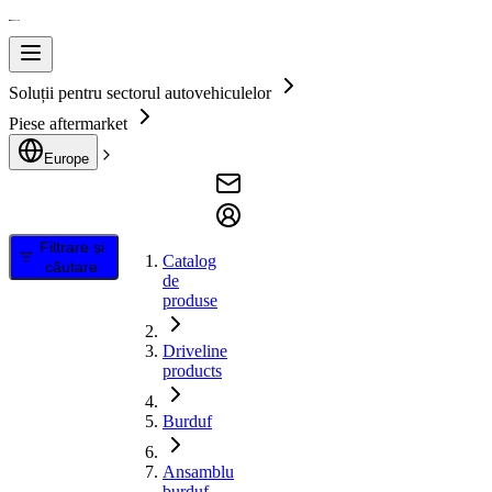
Soluții pentru sectorul autovehiculelor
Piese aftermarket
Europe
Filtrare și
Catalog
căutare
de
produse
Driveline
products
Burduf
Ansamblu
burduf,