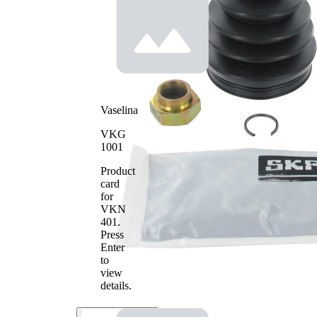
Diametru
70 mm
interior 2
Vaselina
VKG
1001
Product
card
for
VKN
401
.
Press
Enter
to
view
details.