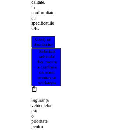
calitate,
în
conformitate
cu
specificațiile
OE.
Găsiți un
distribuitor
Selectați
vehiculul
dvs. pentru
a confirma
că acest
produs se
potrivește
Siguranța
vehiculelor
este
o
prioritate
pentru