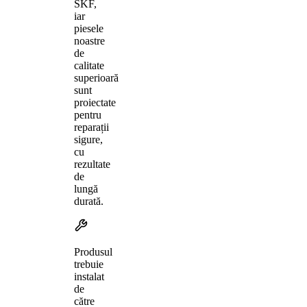
SKF,
iar
piesele
noastre
de
calitate
superioară
sunt
proiectate
pentru
reparații
sigure,
cu
rezultate
de
lungă
durată.
Produsul
trebuie
instalat
de
către