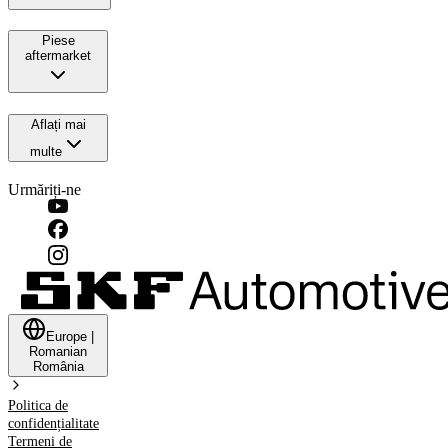
Piese
aftermarket
Aflați mai
multe
Urmăriți-ne
Europe
|
Romanian
România
Politica de
confidențialitate
Termeni de