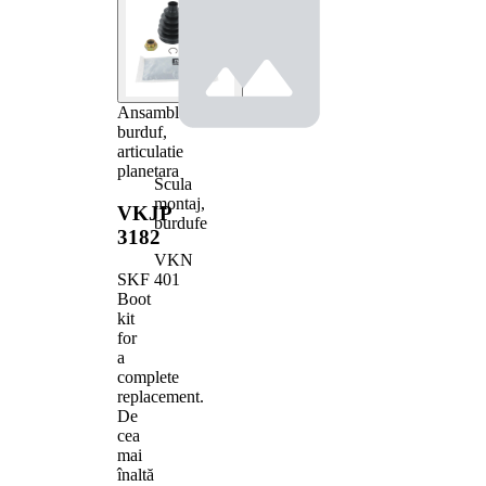
Ansamblu
burduf,
articulatie
planetara
Scula
montaj,
VKJP
burdufe
3182
VKN
401
SKF
Boot
kit
for
a
complete
replacement.
De
cea
mai
înaltă