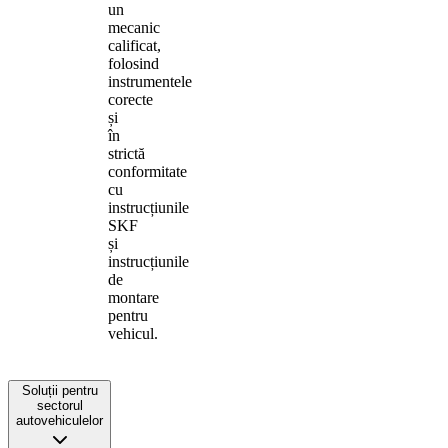
un
mecanic
calificat,
folosind
instrumentele
corecte
și
în
strictă
conformitate
cu
instrucțiunile
SKF
și
instrucțiunile
de
montare
pentru
vehicul.
Soluții pentru
sectorul
autovehiculelor