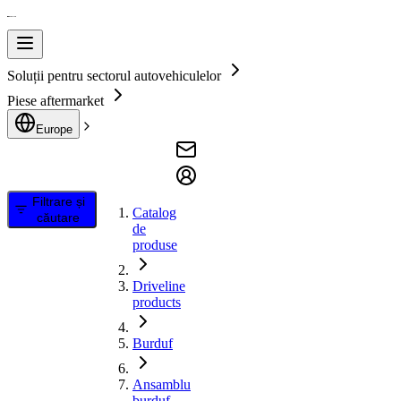
Soluții pentru sectorul autovehiculelor
Piese aftermarket
Europe
Filtrare și
Catalog
căutare
de
produse
Driveline
products
Burduf
Ansamblu
burduf,