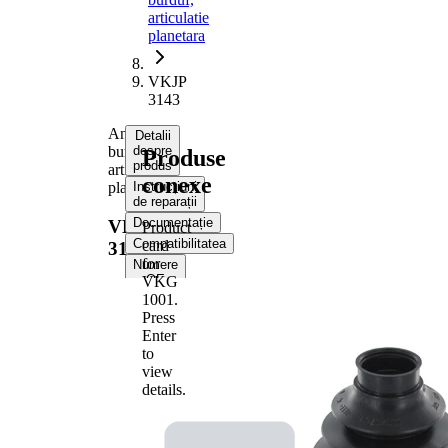
articulatie
planetara
VKJP
3143
Ansamblu
Detalii
burduf,
despre
Produse
produs
articulatie
conexe
planetara
Instrucțiuni
de reparații
Documentație
VKJP
Product
Compatibilitatea
card
3143
for
Numere
OE
VKG
1001
.
Press
Informații despre produs
Enter
Proprietate
Valoare
to
view
Înaltime
144 mm
details.
Material
Thermoplast
Diametru
30 mm
interior 1