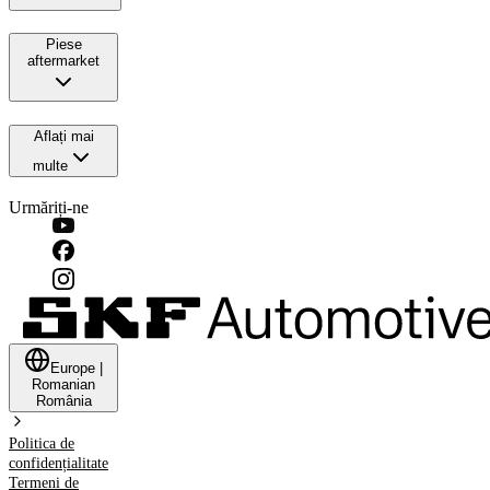
Piese
aftermarket
Aflați mai
multe
Urmăriți-ne
Europe
|
Romanian
România
Politica de
confidențialitate
Termeni de