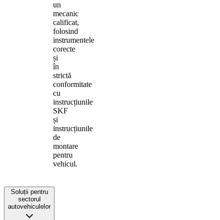
un
mecanic
calificat,
folosind
instrumentele
corecte
și
în
strictă
conformitate
cu
instrucțiunile
SKF
și
instrucțiunile
de
montare
pentru
vehicul.
Soluții pentru
sectorul
autovehiculelor