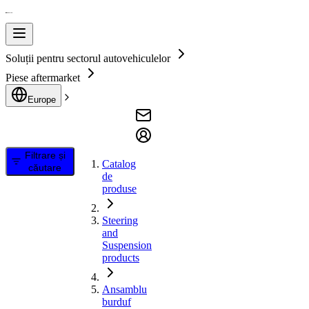
Soluții pentru sectorul autovehiculelor
Piese aftermarket
Europe
Filtrare și
Catalog
căutare
de
produse
Steering
and
Suspension
products
Ansamblu
burduf