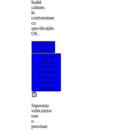
înaltă
calitate,
în
conformitate
cu
specificațiile
OE.
Găsiți un
distribuitor
Selectați
vehiculul
dvs. pentru
a confirma
că acest
produs se
potrivește
Siguranța
vehiculelor
este
o
prioritate