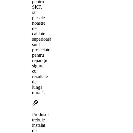
pentru
SKF,
iar
piesele
noastre
de
calitate
superioară
sunt
proiectate
pentru
reparații
sigure,
cu
rezultate
de
lungă
durată.
Produsul
trebuie
instalat
de