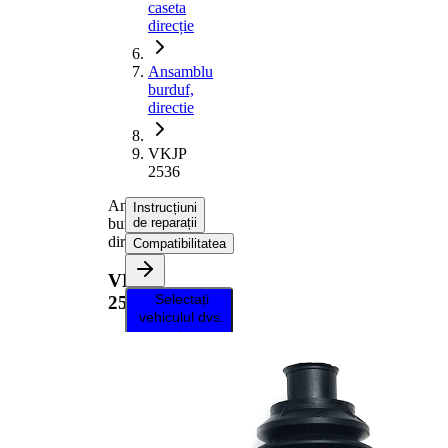
caseta
direcție
Ansamblu
burduf,
directie
VKJP
2536
Ansamblu
Instrucțiuni
burduf,
de reparații
directie
Compatibilitatea
VKJP
Selectați
2536
vehiculul dvs.
pentru a
primi
instrucțiuni
de reparații