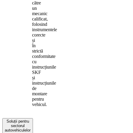
către
un
mecanic
calificat,
folosind
instrumentele
corecte
și
în
strictă
conformitate
cu
instrucțiunile
SKF
și
instrucțiunile
de
montare
pentru
vehicul.
Soluții pentru
sectorul
autovehiculelor