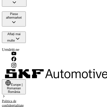
Piese
aftermarket
Aflați mai
multe
Urmăriți-ne
Europe
|
Romanian
România
Politica de
confidențialitate