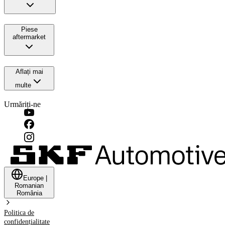
Piese
aftermarket
Aflați mai
multe
Urmăriți-ne
Europe
|
Romanian
România
Politica de
confidențialitate