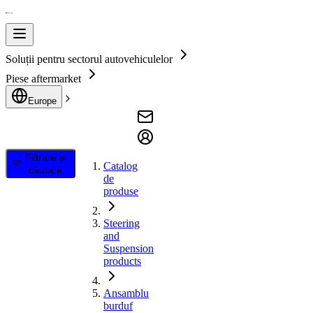
Soluții pentru sectorul autovehiculelor
Piese aftermarket
Europe
Filtrare și
Catalog
căutare
de
produse
Steering
and
Suspension
products
Ansamblu
burduf