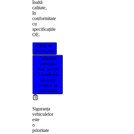
înaltă
calitate,
în
conformitate
cu
specificațiile
OE.
Găsiți un
distribuitor
Selectați
vehiculul
dvs. pentru
a confirma
că acest
produs se
potrivește
Siguranța
vehiculelor
este
o
prioritate