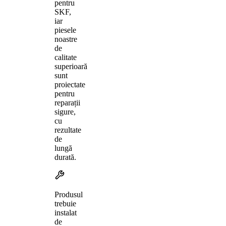
pentru
SKF,
iar
piesele
noastre
de
calitate
superioară
sunt
proiectate
pentru
reparații
sigure,
cu
rezultate
de
lungă
durată.
Produsul
trebuie
instalat
de