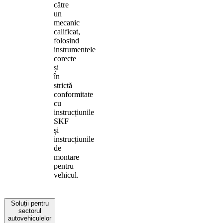
către
un
mecanic
calificat,
folosind
instrumentele
corecte
și
în
strictă
conformitate
cu
instrucțiunile
SKF
și
instrucțiunile
de
montare
pentru
vehicul.
Soluții pentru
sectorul
autovehiculelor